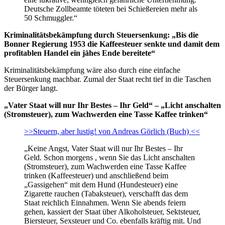
Deutsche Zollbeamte töteten bei Schießereien mehr als
50 Schmuggler.“
Kriminalitätsbekämpfung durch Steuersenkung: „Bis die
Bonner Regierung 1953 die Kaffeesteuer senkte und damit dem
profitablen Handel ein jähes Ende bereitete“
Kriminalitätsbekämpfung wäre also durch eine einfache
Steuersenkung machbar. Zumal der Staat recht tief in die Taschen
der Bürger langt.
„Vater Staat will nur Ihr Bestes – Ihr Geld“ – „Licht anschalten
(Stromsteuer), zum Wachwerden eine Tasse Kaffee trinken“
>>Steuern, aber lustig! von Andreas Görlich (Buch) <<
„Keine Angst, Vater Staat will nur Ihr Bestes – Ihr
Geld. Schon morgens , wenn Sie das Licht anschalten
(Stromsteuer), zum Wachwerden eine Tasse Kaffee
trinken (Kaffeesteuer) und anschließend beim
„Gassigehen“ mit dem Hund (Hundesteuer) eine
Zigarette rauchen (Tabaksteuer), verschafft das dem
Staat reichlich Einnahmen. Wenn Sie abends feiern
gehen, kassiert der Staat über Alkoholsteuer, Sektsteuer,
Biersteuer, Sexsteuer und Co. ebenfalls kräftig mit. Und