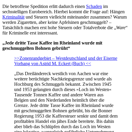
Die betroffene Spedition erlitt dadurch einen
Schaden
im
sechsstelligen Eurobereich. Hierbei kommt die Frage auf: Hängen
Kriminalität
und Steuern vielleicht miteinander zusammen? Warum
werden Zigaretten, aber keine Apfelsinen geschmuggelt? –
Tatsächlich machen erst hohe Steuern oder Totalverbote die „
Ware
“
für Kriminelle erst interessant.
„Jede dritte Tasse Kaffee im Rheinland wurde mit
geschmuggelten Bohnen gebrüht“
>>Zonenrandgebiet – Westdeutschland und der Eiserne
Vorhang von Astrid M. Eckert (Buch) <<
„Das Dreiländereck westlich von Aachen war eine
weitere berüchtigte Nachkriegsgrenze und wurde als
Hochburg des Schmuggels bekannt. Zwischen 1945
und 1953 gelangten durch dieses »Loch im Westen«
Tausende Tonnen Kaffee und andere Waren aus
Belgien und den Niederlanden heimlich über die
Grenze. Jede dritte Tasse Kaffee im Rheinland wurde
mit geschmuggelten Bohnen gebrüht, bis die Bonner
Regierung 1953 die Kaffeesteuer senkte und damit dem
profitablen Handel ein jähes Ende bereitete. Bis dahin
aber blieb das Schlüpfen durch das Loch im Westen
eine lukrative, wenngleich gefährliche Unternehmung.