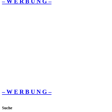
– W Ε R Β U Ν G –
– W Ε R Β U Ν G –
Suche