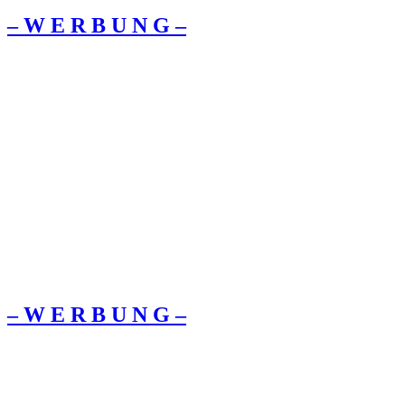
– W Ε R Β U Ν G –
– W Ε R Β U Ν G –