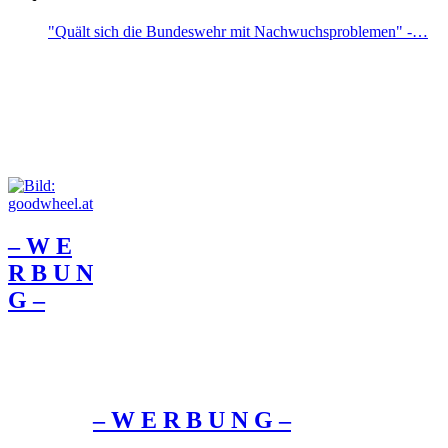
"Quält sich die Bundeswehr mit Nachwuchsproblemen" -…
– W Ε
R Β U Ν
G –
– W Ε R Β U Ν G –