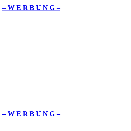
– W Ε R Β U Ν G –
– W Ε R Β U Ν G –