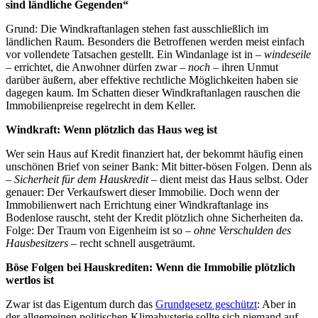
sind ländliche Gegenden“
Grund: Die Windkraftanlagen stehen fast ausschließlich im
ländlichen Raum. Besonders die Betroffenen werden meist einfach
vor vollendete Tatsachen gestellt. Ein Windanlage ist in –
windeseile
– errichtet, die Anwohner dürfen zwar –
noch
– ihren Unmut
darüber äußern, aber effektive rechtliche Möglichkeiten haben sie
dagegen kaum. Im Schatten dieser Windkraftanlagen rauschen die
Immobilienpreise regelrecht in dem Keller.
Windkraft: Wenn plötzlich das Haus weg ist
Wer sein Haus auf Kredit finanziert hat, der bekommt häufig einen
unschönen Brief von seiner Bank: Mit bitter-bösen Folgen. Denn als
–
Sicherheit für dem Hauskredit
– dient meist das Haus selbst. Oder
genauer: Der Verkaufswert dieser Immobilie. Doch wenn der
Immobilienwert nach Errichtung einer Windkraftanlage ins
Bodenlose rauscht, steht der Kredit plötzlich ohne Sicherheiten da.
Folge: Der Traum von Eigenheim ist so –
ohne Verschulden des
Hausbesitzers
– recht schnell ausgeträumt.
Böse Folgen bei Hauskrediten: Wenn die Immobilie plötzlich
wertlos ist
Zwar ist das Eigentum durch das
Grundgesetz geschützt
: Aber in
der allgemeinen politischen Klimahysterie sollte sich niemand auf