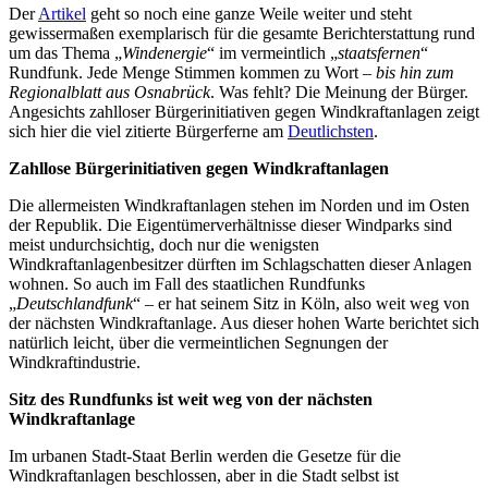
Der
Artikel
geht so noch eine ganze Weile weiter und steht
gewissermaßen exemplarisch für die gesamte Berichterstattung rund
um das Thema „
Windenergie
“ im vermeintlich „
staatsfernen
“
Rundfunk. Jede Menge Stimmen kommen zu Wort –
bis hin zum
Regionalblatt aus Osnabrück
. Was fehlt? Die Meinung der Bürger.
Angesichts zahlloser Bürgerinitiativen gegen Windkraftanlagen zeigt
sich hier die viel zitierte Bürgerferne am
Deutlichsten
.
Zahllose Bürgerinitiativen gegen Windkraftanlagen
Die allermeisten Windkraftanlagen stehen im Norden und im Osten
der Republik. Die Eigentümerverhältnisse dieser Windparks sind
meist undurchsichtig, doch nur die wenigsten
Windkraftanlagenbesitzer dürften im Schlagschatten dieser Anlagen
wohnen. So auch im Fall des staatlichen Rundfunks
„
Deutschlandfunk
“ – er hat seinem Sitz in Köln, also weit weg von
der nächsten Windkraftanlage. Aus dieser hohen Warte berichtet sich
natürlich leicht, über die vermeintlichen Segnungen der
Windkraftindustrie.
Sitz des Rundfunks ist weit weg von der nächsten
Windkraftanlage
Im urbanen Stadt-Staat Berlin werden die Gesetze für die
Windkraftanlagen beschlossen, aber in die Stadt selbst ist