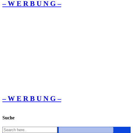
– W Ε R Β U Ν G –
– W Ε R Β U Ν G –
Suche