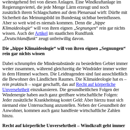
weitestgehend frei von diesen Anlagen. Eine Windkraftanlage im
Regierungsviertel, die jede Menge Lärm erzeugt und noch
zusätzlich ihrem Schlagschatten auf dem Plenarsaal wirft: Dürfte mit
Sicherheit das Meinungsbild im Bundestag sichtbar beeinflussen.
Aber so weit wird es niemals kommen. Denn die „
hippe
Klimaideologie
“ will von ihren eignen „
Segnungen
“ rein gar nichts
wissen. Auch der
Artikel
im staatlichen Rundfunk
„
Deutschlandfunk
“ zeugt unfreiwillig davon.
Die „hippe Klimaideologie“ will von ihren eignen „Segnungen“
rein gar nichts wissen
Dabei schrumpfen die Mindestabstände zu besiedelten Gebiet immer
weiter zusammen, während gleichzeitig die Windräder immer weiter
in dem Himmel wachsen. Die Leidtragenden sind fast ausschließlich
die Bewohner des Ländlichen Raumes. Die Klimaideologie hat es –
rein praktisch
– sogar geschafft, das auf
Recht auf körperliche
Unversehrtheit
einzukassieren. Die gesundheitlichen Folgen der
Windenergie haben auch ganz greifbare wirtschaftliche Folgen:
Jeder zusätzliche Krankheitstag kostet Geld: Aber hierzu traut sich
niemand eine Untersuchung anzustellen. Neben der Gesundheit der
Anwohner, kommen auch ganz handfeste wirtschaftliche Zahlen
hinzu.
Recht auf körperliche Unversehrtheit – Windkraft geht immer