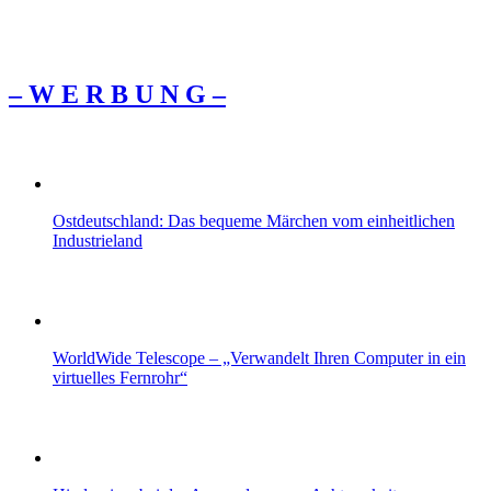
– W Ε R Β U Ν G –
Ostdeutschland: Das bequeme Märchen vom einheitlichen
Industrieland
WorldWide Telescope – „Verwandelt Ihren Computer in ein
virtuelles Fernrohr“