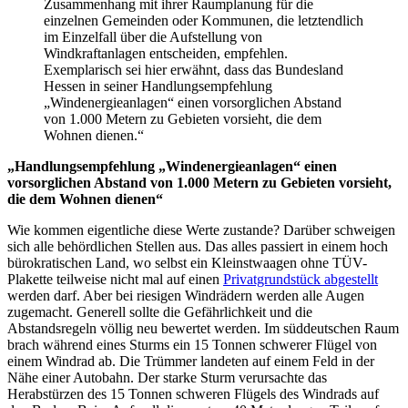
Zusammenhang mit ihrer Raumplanung für die
einzelnen Gemeinden oder Kommunen, die letztendlich
im Einzelfall über die Aufstellung von
Windkraftanlagen entscheiden, empfehlen.
Exemplarisch sei hier erwähnt, dass das Bundesland
Hessen in seiner Handlungsempfehlung
„Windenergieanlagen“ einen vorsorglichen Abstand
von 1.000 Metern zu Gebieten vorsieht, die dem
Wohnen dienen.“
„Handlungsempfehlung „Windenergieanlagen“ einen
vorsorglichen Abstand von 1.000 Metern zu Gebieten vorsieht,
die dem Wohnen dienen“
Wie kommen eigentliche diese Werte zustande? Darüber schweigen
sich alle behördlichen Stellen aus. Das alles passiert in einem hoch
bürokratischen Land, wo selbst ein Kleinstwaagen ohne TÜV-
Plakette teilweise nicht mal auf einen
Privatgrundstück abgestellt
werden darf. Aber bei riesigen Windrädern werden alle Augen
zugemacht. Generell sollte die Gefährlichkeit und die
Abstandsregeln völlig neu bewertet werden. Im süddeutschen Raum
brach während eines Sturms ein 15 Tonnen schwerer Flügel von
einem Windrad ab. Die Trümmer landeten auf einem Feld in der
Nähe einer Autobahn. Der starke Sturm verursachte das
Herabstürzen des 15 Tonnen schweren Flügels des Windrads auf