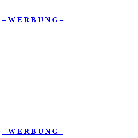
– W Ε R Β U Ν G –
– W Ε R Β U Ν G –