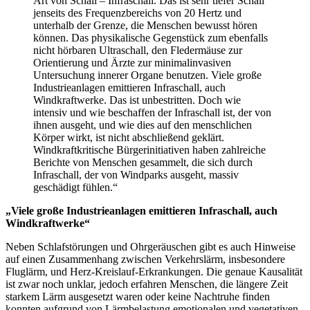
Art von Schall – Infraschall. Das ist sehr tiefer Schall
jenseits des Frequenzbereichs von 20 Hertz und
unterhalb der Grenze, die Menschen bewusst hören
können. Das physikalische Gegenstück zum ebenfalls
nicht hörbaren Ultraschall, den Fledermäuse zur
Orientierung und Ärzte zur minimalinvasiven
Untersuchung innerer Organe benutzen. Viele große
Industrieanlagen emittieren Infraschall, auch
Windkraftwerke. Das ist unbestritten. Doch wie
intensiv und wie beschaffen der Infraschall ist, der von
ihnen ausgeht, und wie dies auf den menschlichen
Körper wirkt, ist nicht abschließend geklärt.
Windkraftkritische Bürgerinitiativen haben zahlreiche
Berichte von Menschen gesammelt, die sich durch
Infraschall, der von Windparks ausgeht, massiv
geschädigt fühlen.“
„Viele große Industrieanlagen emittieren Infraschall, auch
Windkraftwerke“
Neben Schlafstörungen und Ohrgeräuschen gibt es auch Hinweise
auf einen Zusammenhang zwischen Verkehrslärm, insbesondere
Fluglärm, und Herz-Kreislauf-Erkrankungen. Die genaue Kausalität
ist zwar noch unklar, jedoch erfahren Menschen, die längere Zeit
starkem Lärm ausgesetzt waren oder keine Nachtruhe finden
konnten aufgrund von Lärmbelastung emotionalen und vegetativen