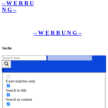
– W Ε R Β U
Ν G –
– W Ε R Β U Ν G –
Suche
Exact matches only
Search in title
Search in content