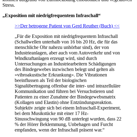
Stress.
„Exposition mit niedrigfrequentem Infraschall“
>>Der betrogene Patient von Gerd Reuther (Buch) <<
„Für die Exposition mit niedrigfrequentem Infraschall
(Schallwellen unterhalb von 16 bis 20 Hz, die für das
menschliche Ohr nahezu unhörbar sind), der von
Industrieanlagen, aber auch vom Autoverkehr und von
Windkraftanlagen erzeugt wird, sind durch
Untersuchungen an Industriearbeitern Schädigungen
des Bindegewebes inzwischen belegt und gelten als
»vibroakustische Erkrankung«. Die Vibrationen
beeinflussen als Teil der biologischen
Signalübertragung offenbar die inter- und intrazelluläre
Kommunikation und führen bei Versuchstieren und
Patienten zu einer Zunahme der Bindegewebsmatrix
(Kollagen und Elastin) ohne Entzündungsreaktion.
Subjektiv zeigte sich bei einem Infraschall-Experiment,
bei dem Musikstücke mit einer 17 Hz-
Sinusschwingung von 90 dB unterlegt wurden, dass 22
% der Hörer Beklemmung, Unbehagen und Furcht
empfanden, wenn der Infraschall präsent war.“