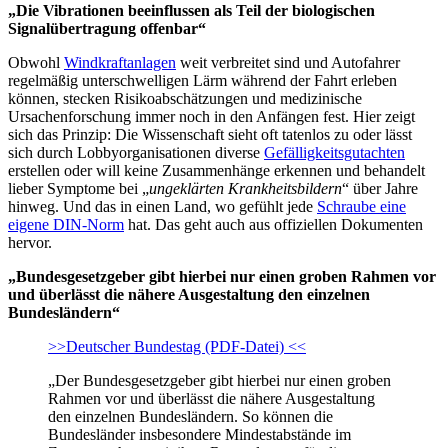
„Die Vibrationen beeinflussen als Teil der biologischen
Signalübertragung offenbar“
Obwohl
Windkraftanlagen
weit verbreitet sind und Autofahrer
regelmäßig unterschwelligen Lärm während der Fahrt erleben
können, stecken Risikoabschätzungen und medizinische
Ursachenforschung immer noch in den Anfängen fest. Hier zeigt
sich das Prinzip: Die Wissenschaft sieht oft tatenlos zu oder lässt
sich durch Lobbyorganisationen diverse
Gefälligkeitsgutachten
erstellen oder will keine Zusammenhänge erkennen und behandelt
lieber Symptome bei „
ungeklärten Krankheitsbildern
“ über Jahre
hinweg. Und das in einen Land, wo gefühlt jede
Schraube eine
eigene DIN-Norm
hat. Das geht auch aus offiziellen Dokumenten
hervor.
„Bundesgesetzgeber gibt hierbei nur einen groben Rahmen vor
und überlässt die nähere Ausgestaltung den einzelnen
Bundesländern“
>>Deutscher Bundestag (PDF-Datei) <<
„Der Bundesgesetzgeber gibt hierbei nur einen groben
Rahmen vor und überlässt die nähere Ausgestaltung
den einzelnen Bundesländern. So können die
Bundesländer insbesondere Mindestabstände im