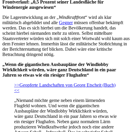
Frontverlauf: „0,5 Prozent seiner Landesfläche für
Windenergie ausgewiesen“
Die Lageentwicklung an der „
Windkraftfront
“ wird als klar
militärisch abgebildet und alle
Gegner
müssen offenbar bekämpft
werden. Das es sich hierbei um die Bevölkerung handelt, das
scheint hierbei niemanden mehr zu stören. Selbst mittelbare
Staatsvertreter würden sich mit solch einer Wortwahl wohl kaum aus
dem Fenster lehnen. Immerhin lässt die militärische Stoßrichtung in
der Berichterstattung tief blicken. Dabei wäre eine kritische
Betrachtung dringend nötig.
„Wenn die gigantischen Ausbaupläne der Windlobby
Wirklichkeit würden, wäre ganz Deutschland in ein paar
Jahren so etwas wie ein riesiger Flughafen“
>>Geopferte Landschaften von Georg Etscheit (Buch)
<<
„Niemand möchte gerne neben einem lärmenden
Flugfeld wohnen. Und wenn die gigantischen
Ausbaupläne der Windlobby Wirklichkeit würden,
wäre ganz Deutschland in ein paar Jahren so etwas wie
ein riesiger Flughafen. Neben ganz normalem Lärm
produzieren Windkraftwerke jedoch noch eine andere