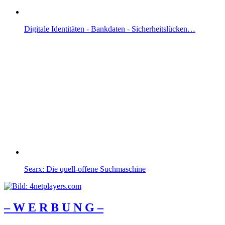
Digitale Identitäten - Bankdaten - Sicherheitslücken…
Searx: Die quell-offene Suchmaschine
– W Ε R Β U Ν G –