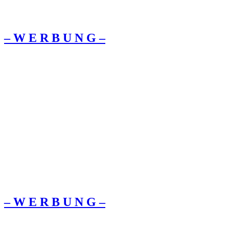
– W Ε R Β U Ν G –
– W Ε R Β U Ν G –