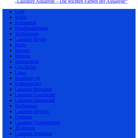
„Lausitzer Aquarelle – Die leichten Farben der Aquarelle“
Geld
Wölfe
Korruption
Rundfunkbeitrag
Technologie
Lausitzer Revier
Rente
Internet
Bildung
Infrastruktur
Geschichte
Linux
Raspberry Pi
Kulinarisches
Lausitzer Bergland
Lausitzer Geschichte
Lausitzer Spreewald
Rechtsstaat
Lausitzer Mythen
Drohnen
Lausitzer Unternehmen
3D-Druck
Lausitzer Seenland