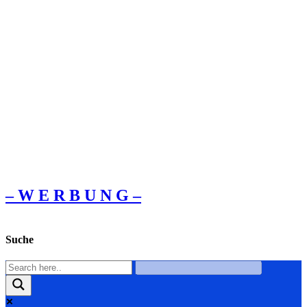
– W Ε R Β U Ν G –
Suche