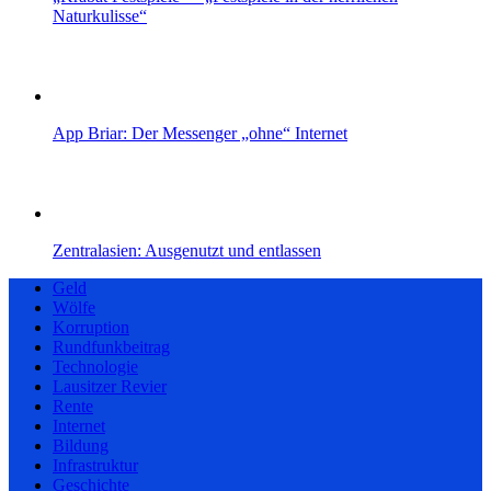
Naturkulisse“
App Briar: Der Messenger „ohne“ Internet
Zentralasien: Ausgenutzt und entlassen
Geld
Wölfe
Korruption
Rundfunkbeitrag
Technologie
Lausitzer Revier
Rente
Internet
Bildung
Infrastruktur
Geschichte