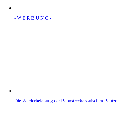
- W Ε R Β U Ν G -
Die Wiederbelebung der Bahnstrecke zwischen Bautzen…