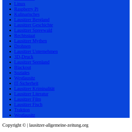
Linux
Raspberry Pi
Kulinarisches
Lausitzer Bergland
Lausitzer Geschichte
Lausitzer Spreewald
Rechtsstaat
Lausitzer Mythen
Drohnen
Lausitzer Unternehmen
3D-Druck
Lausitzer Seenland
Blackout
Soziales
Westlausitz
IT-Sicherheit
Lausitzer Kriminalität
Lausitzer Literatur
Lausitzer Film
Lausitzer Fisch
Traktion
Westlausitz
Copyright © | lausitzer-allgemeine-zeitung.org