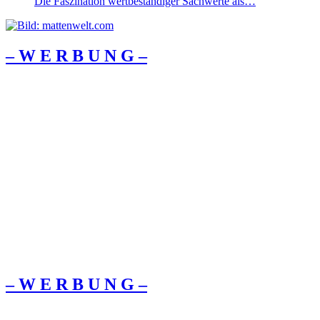
Die Faszination wertbeständiger Sachwerte als…
– W Ε R Β U Ν G –
– W Ε R Β U Ν G –