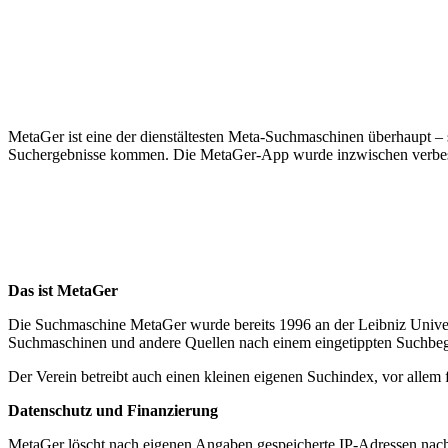
MetaGer ist eine der dienstältesten Meta-Suchmaschinen überhaupt – s
Suchergebnisse kommen. Die MetaGer-App wurde inzwischen verbes
Das ist MetaGer
Die Suchmaschine MetaGer wurde bereits 1996 an der Leibniz Univers
Suchmaschinen und andere Quellen nach einem eingetippten Suchbegri
Der Verein betreibt auch einen kleinen eigenen Suchindex, vor allem
Datenschutz und Finanzierung
MetaGer löscht nach eigenen Angaben gespeicherte IP-Adressen nach