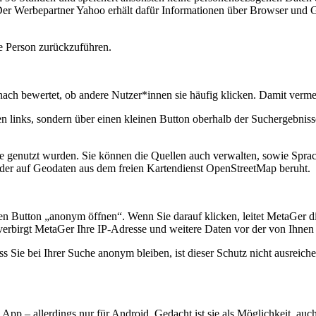
er Werbepartner Yahoo erhält dafür Informationen über Browser und Ge
te Person zurückzuführen.
ach bewertet, ob andere Nutzer*innen sie häufig klicken. Damit vermeid
 links, sondern über einen kleinen Button oberhalb der Suchergebnisse,
e genutzt wurden. Sie können die Quellen auch verwalten, sowie Sprac
, der auf Geodaten aus dem freien Kartendienst OpenStreetMap beruht.
n Button „anonym öffnen“. Wenn Sie darauf klicken, leitet MetaGer di
verbirgt MetaGer Ihre IP-Adresse und weitere Daten vor der von Ihnen 
Sie bei Ihrer Suche anonym bleiben, ist dieser Schutz nicht ausreiche
App – allerdings nur für Android. Gedacht ist sie als Möglichkeit, au