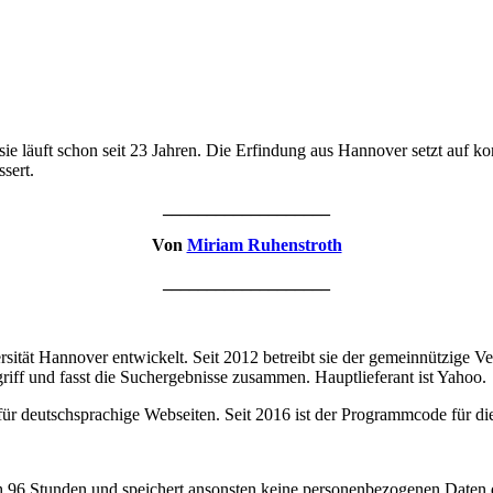
ie läuft schon seit 23 Jahren. Die Erfindung aus Hannover setzt auf k
sert.
___________________
Von
Miriam Ruhenstroth
___________________
ität Hannover entwickelt. Seit 2012 betreibt sie der gemeinnützige Ve
ff und fasst die Suchergebnisse zusammen. Hauptlieferant ist Yahoo.
 für deutschsprachige Webseiten. Seit 2016 ist der Programmcode für d
 96 Stunden und speichert ansonsten keine personenbezogenen Daten d