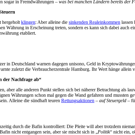
en sogar in Fremdwährungen –
was bei manchen Ländern bereits der Fa
Steuern
t hergeholt
klingen
: Aber alleine die
sinkenden Realeinkommen
lassen 
en Währung in Erscheinung treten, sondern es kann sich dabei auch ei
enwährung etabliert.
er in Deutschland warnen dagegen unisono, Geld in Kryptowährungen a
nte zuletzt die Verbraucherzentrale Hamburg. Ihr Wert hänge allein v
n der Nachfrage ab“
ber alle anderen Punkt stellen sich bei näherer Betrachtung als lauw
e eignen Währungen schon mal gegen die Wand gefahren und mussten gew
sein. Alleine die sündhaft teuren
Rettungsaktionen
–
auf Steuergeld
– fü
zeitig durch die Bafin kontrolliert: Die Pleite will aber trotzdem ni
Bafin nicht entgangen sein, aber sie mischt sich in „
Politik
“ nicht ein,