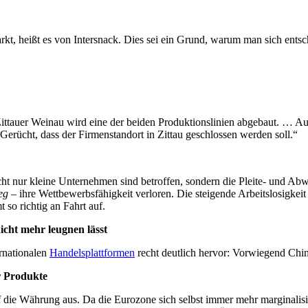
rkt, heißt es von Intersnack. Dies sei ein Grund, warum man sich ents
ittauer Weinau wird eine der beiden Produktionslinien abgebaut. … A
Gerücht, dass der Firmenstandort in Zittau geschlossen werden soll.“
cht nur kleine Unternehmen sind betroffen, sondern die Pleite- und Abw
eg
– ihre Wettbewerbsfähigkeit verloren. Die steigende Arbeitslosigkeit 
so richtig an Fahrt auf.
icht mehr leugnen lässt
ernationalen
Handelsplattformen
recht deutlich hervor: Vorwiegend Chi
r Produkte
 die Währung aus. Da die Eurozone sich selbst immer mehr marginalisie