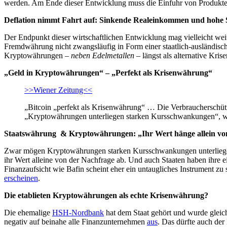
werden. Am Ende dieser Entwicklung muss die Einfuhr von Produkt
Deflation nimmt Fahrt auf: Sinkende Realeinkommen und hohe 
Der Endpunkt dieser wirtschaftlichen Entwicklung mag vielleicht wei
Fremdwährung nicht zwangsläufig in Form einer staatlich-ausländisch
Kryptowährungen –
neben Edelmetallen
– längst als alternative Kris
„Geld in Kryptowährungen“ – „Perfekt als Krisenwährung“
>>Wiener Zeitung<<
„Bitcoin „perfekt als Krisenwährung“ … Die Verbraucherschütz
„Kryptowährungen unterliegen starken Kursschwankungen“, war
Staatswährung & Kryptowährungen: „Ihr Wert hänge allein vo
Zwar mögen Kryptowährungen starken Kursschwankungen unterliegen, a
ihr Wert alleine von der Nachfrage ab. Und auch Staaten haben ihr
Finanzaufsicht wie Bafin scheint eher ein untaugliches Instrument zu 
erscheinen
.
Die etablieten Kryptowährungen als echte Krisenwährung?
Die ehemalige
HSH-Nordbank
hat dem Staat gehört und wurde gleich
negativ auf beinahe alle Finanzunternehmen
aus
. Das dürfte auch der 