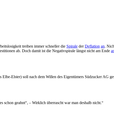
itslosigkeit treiben immer schneller die
Spirale
der
Deflation
an
. Nic
titionen ab. Doch damit ist die Negativspirale längst nicht am Ende
a
is Elbe-Elster) soll nach dem Willen des Eigentümers Südzucker AG g
s schon geahnt“, – Wirklich überrascht war man deshalb nicht.“