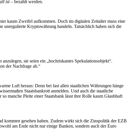
ll ist
– bezahlt werden.
hier kaum Zweifel aufkommen. Doch im digitalen Zeitalter muss eine
ne unregulierte Kryptowährung handeln. Tatsächlich haben sich die
nzulegen, sie seien ein „hochriskantes Spekulationsobjekt“.
on der Nachfrage ab.“
arme Luft heraus: Denn bei fast allen staatlichen Währungen hänge
issermaßen Staatsbankrott anmelden. Und auch die staatliche
r so manche Pleite einer Staatsbank lässt ihre Rolle kaum Glaubhaft
emand kommen gesehen haben. Zudem wirkt sich die Zinspolitik der EZB
 obwohl am Ende nicht nur einige Banken, sondern auch der Euro