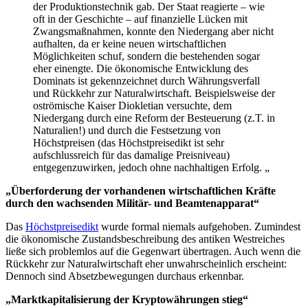
der Produktionstechnik gab. Der Staat reagierte – wie
oft in der Geschichte – auf finanzielle Lücken mit
Zwangsmaßnahmen, konnte den Niedergang aber nicht
aufhalten, da er keine neuen wirtschaftlichen
Möglichkeiten schuf, sondern die bestehenden sogar
eher einengte. Die ökonomische Entwicklung des
Dominats ist gekennzeichnet durch Währungsverfall
und Rückkehr zur Naturalwirtschaft. Beispielsweise der
oströmische Kaiser Diokletian versuchte, dem
Niedergang durch eine Reform der Besteuerung (z.T. in
Naturalien!) und durch die Festsetzung von
Höchstpreisen (das Höchstpreisedikt ist sehr
aufschlussreich für das damalige Preisniveau)
entgegenzuwirken, jedoch ohne nachhaltigen Erfolg. „
„Überforderung der vorhandenen wirtschaftlichen Kräfte
durch den wachsenden Militär- und Beamtenapparat“
Das
Höchstpreisedikt
wurde formal niemals aufgehoben. Zumindest
die ökonomische Zustandsbeschreibung des antiken Westreiches
ließe sich problemlos auf die Gegenwart übertragen. Auch wenn die
Rückkehr zur Naturalwirtschaft eher unwahrscheinlich erscheint:
Dennoch sind Absetzbewegungen durchaus erkennbar.
„Marktkapitalisierung der Kryptowährungen stieg“