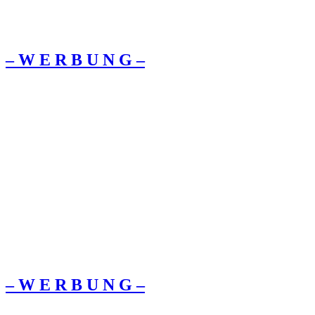
– W Ε R Β U Ν G –
– W Ε R Β U Ν G –