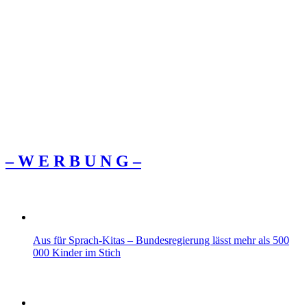
– W Ε R Β U Ν G –
Aus für Sprach-Kitas – Bundesregierung lässt mehr als 500
000 Kinder im Stich