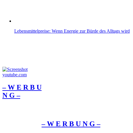
Lebensmittelpreise: Wenn Energie zur Bürde des Alltags wird
– W Ε R Β U
Ν G –
– W Ε R Β U Ν G –