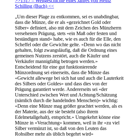
>>1517 – Weltgeschichte eines Jahres von Heinz
Schilling (Buch) <<
„Um dieser Plage zu entkommen, sei es unabdingbar,
dass die Münze, die er als «gezeichnet Gold oder
Silber» definiert, also mit dem Zeichen des Münzherrn
versehenen Prägung, stets «ein Maß oder festen und
beständigen stand» habe, wie es auch für die Elle, den
Scheffel oder die Gewichte gelte. «Denn wo das nicht
gehalten, folgt zwangsläufig, daß die Ordnung eines
gemeinen Nutzens zerstört, auch die Käufer und
Verkäufer mannigfaltig betrogen werden.»
Entscheidend für eine gut funktionierende
Münzordnung sei einerseits, dass die Münze das
«Gewicht allewege bei sich hat und auch die Lauterkeit
des Silbers oder Goldes» und dass dies von der
Prägung garantiert werde. Andererseits sei «der
Unterschied zwischen Wert und Achtung/Schätzung
(nämlich durch die handelnden Menschen)» wichtig:
«Denn eine Münze mag größer geachtet werden, als es
der Materie, aus der sie besteht (also ihrem
Edelmetallgehalt), entspricht.» Umgekehrt könne eine
Münze in «Verachtung» kommen, weil in ihr «zu viel
Silber vermünzt ist, so daß von den Leuten das
Rohsilber mehr als üblich begehrt wird»