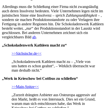
Allerdings muss die Schließung einer Firma nicht zwangsläufig
auch deren Insolvenz bedeuten. Viele Unternehmen legen nicht im
juristischen Sinne eine Insolvenz –
sprich Zahlungsunfähigkeit
– ,
sondern sie machen Produktionsstandorte zu oder Verlagern ihre
Fertigung in andere Regionen hin. Die Schokoladenwerk Kathleen
besteht weiter, „
nur
“ der Produktionsstandort in der Lausitz wird
geschlossen. Bei anderen Unternehmen zeichnet sich ein
vergleichbares Bild
ab
.
„Schokoladenwerk Kathleen macht zu“
>>Sächsische.de<<
„Schokoladenwerk Kathleen macht zu – „Viele von
uns hatten es schon geahnt“, – Wirklich überrascht war
man deshalb nicht.“
„Werk in Krieschow bei Cottbus zu schließen“
>>Main-Spitze<<
„Zurzeit drängten Anbieter aus Osteuropa aggressiv auf
den Markt, heißt es von Intersnack. Dies sei ein Grund,
warum man sich entschlossen habe, das Werk in
Krieschow bei Cottbus zu schließen.“