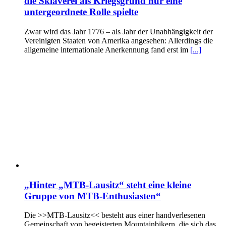
die Sklaverei als Kriegsgrund nur eine
untergeordnete Rolle spielte
Zwar wird das Jahr 1776 – als Jahr der Unabhängigkeit der
Vereinigten Staaten von Amerika angesehen: Allerdings die
allgemeine internationale Anerkennung fand erst im
[...]
„Hinter „MTB-Lausitz“ steht eine kleine
Gruppe von MTB-Enthusiasten“
Die >>MTB-Lausitz<< besteht aus einer handverlesenen
Gemeinschaft von begeisterten Mountainbikern, die sich das