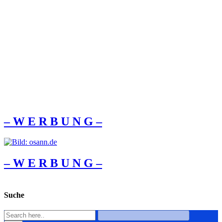
– W Ε R Β U Ν G –
– W Ε R Β U Ν G –
Suche