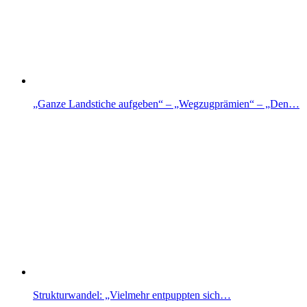
„Ganze Landstiche aufgeben“ – „Wegzugprämien“ – „Den…
Strukturwandel: „Vielmehr entpuppten sich…