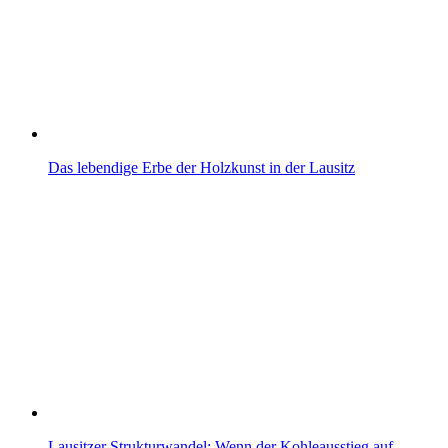
Das lebendige Erbe der Holzkunst in der Lausitz
Lausitzer Strukturwandel: Wenn der Kohleausstieg auf…