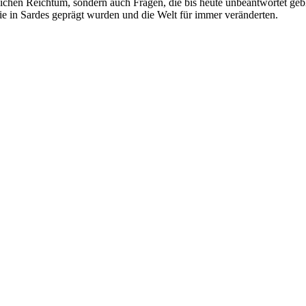
lichen Reichtum, sondern auch Fragen, die bis heute unbeantwortet ge
e in Sardes geprägt wurden und die Welt für immer veränderten.