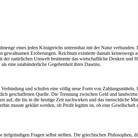
enge eines jeden Königreichs untrennbar mit der Natur verbunden. Der
von gewaltsamen Eroberungen. Reichtum existierte damals keineswegs au
it der natürlichen Umwelt bestimmte das wirtschaftliche Denken und H
als eine unabänderliche Gegebenheit ihres Daseins.
e Verbindung und schufen eine völlig neue Form von Zahlungsmitteln. 
ich geschaffenen Quelle. Die Trennung zwischen Geld und landwirtschaft
 auf, die bis in die heutige Zeit nachwirken und das menschliche Mite
erhin musste geklärt werden, ob Profit legitim ist, ob eine Gesellscha
se tiefgründigen Fragen selbst stellten. Die griechischen Philosophen, di