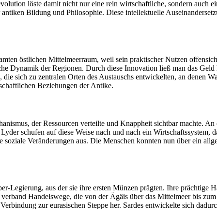
evolution löste damit nicht nur eine rein wirtschaftliche, sondern auc
 antiken Bildung und Philosophie. Diese intellektuelle Auseinanderse
mten östlichen Mittelmeerraum, weil sein praktischer Nutzen offensich
liche Dynamik der Regionen. Durch diese Innovation ließ man das Geld
die sich zu zentralen Orten des Austauschs entwickelten, an denen Wa
schaftlichen Beziehungen der Antike.
hanismus, der Ressourcen verteilte und Knappheit sichtbar machte. An 
e Lyder schufen auf diese Weise nach und nach ein Wirtschaftssystem, d
e soziale Veränderungen aus. Die Menschen konnten nun über ein allgem
lber-Legierung, aus der sie ihre ersten Münzen prägten. Ihre prächtig
 verband Handelswege, die von der Ägäis über das Mittelmeer bis zum 
 Verbindung zur eurasischen Steppe her. Sardes entwickelte sich dadur