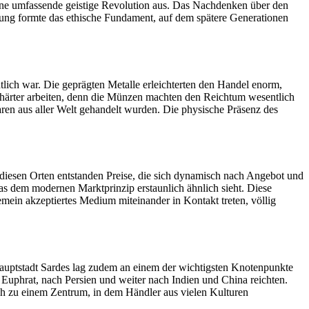
h eine umfassende geistige Revolution aus. Das Nachdenken über den
tzung formte das ethische Fundament, auf dem spätere Generationen
tlich war. Die geprägten Metalle erleichterten den Handel enorm,
 härter arbeiten, denn die Münzen machten den Reichtum wesentlich
ren aus aller Welt gehandelt wurden. Die physische Präsenz des
diesen Orten entstanden Preise, die sich dynamisch nach Angebot und
as dem modernen Marktprinzip erstaunlich ähnlich sieht. Diese
ein akzeptiertes Medium miteinander in Kontakt treten, völlig
e Hauptstadt Sardes lag zudem an einem der wichtigsten Knotenpunkte
Euphrat, nach Persien und weiter nach Indien und China reichten.
ch zu einem Zentrum, in dem Händler aus vielen Kulturen