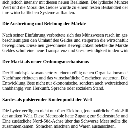
sich jedoch intensiv mit diesen neuen Realitäten. Die lydische Münzr
Wert und die Moral des Geldes wurde zu einem festen Bestandteil der
ihre wirtschaftlichen Systeme aufbauten.
Die Ausbreitung und Belebung der Märkte
Nach seiner Einführung verbreitete sich das Münzwesen rasch im gesa
beschleunigten den Umlauf des Geldes und steigerten die wirtschaft
beweglicher. Diese neu gewonnene Beweglichkeit belebte die Märkte, 
Geldes schuf eine neue Transparenz und Geschwindigkeit in den wirt
Der Markt als neuer Ordnungsmechanismus
Der Handelsplatz avancierte zu einem völlig neuen Organisationsmec
Nachfrage richteten und das wirtschaftliche Geschehen steuerten. Di
Entwicklung löste nicht nur ökonomische, sondern auch weitreichend
unabhängig von Herkunft, Sprache oder sozialem Stand.
Sardes als pulsierender Knotenpunkt der Welt
Die Lyder verfügten nicht nur über Elektron, jene natürliche Gold-Si
der antiken Welt. Diese Metropole hatte Zugang zur Seidenstraße und
Eine zusätzliche Nord-Süd-Achse über das Schwarze Meer stellte die
zusammenkamen, Sprachen mischten und Waren austauschten.