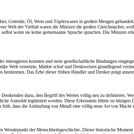
Bier, Getreide, Öl, Wein und Töpferwaren in großen Mengen gehandelt. 
eser Welt der Vielfalt waren die Münzen die großen Gleichmacher, weil
elbst wenn sie keine gemeinsame Sprache sprachen. Die Münzen erleic
r interagieren konnten und neue gesellschaftliche Bindungen einginge
ie antike Welt vernetzte, Märkte schuf und Denkweisen grundlegend verä
en bestimmen. Das Erbe dieser frühen Händler und Denker prägt unsere
e Denkenden dazu, den Begriff des Wertes völlig neu zu definieren. W
liche Autorität legitimiert werden. Diese Erkenntnis führte zu hitzige
früh, dass die Anhäufung von Metall eine völlig neue Art von Macht sch
n Wendepunkt der Menschheitsgeschichte. Dieser historische Moment 