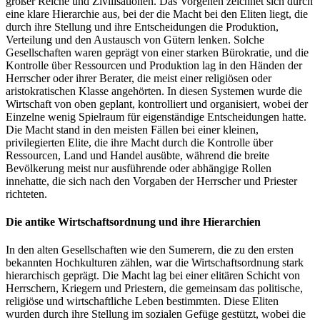
großer Reiche und Zivilisationen. Das Vorgehen zeichnet sich durch
eine klare Hierarchie aus, bei der die Macht bei den Eliten liegt, die
durch ihre Stellung und ihre Entscheidungen die Produktion,
Verteilung und den Austausch von Gütern lenken. Solche
Gesellschaften waren geprägt von einer starken Bürokratie, und die
Kontrolle über Ressourcen und Produktion lag in den Händen der
Herrscher oder ihrer Berater, die meist einer religiösen oder
aristokratischen Klasse angehörten. In diesen Systemen wurde die
Wirtschaft von oben geplant, kontrolliert und organisiert, wobei der
Einzelne wenig Spielraum für eigenständige Entscheidungen hatte.
Die Macht stand in den meisten Fällen bei einer kleinen,
privilegierten Elite, die ihre Macht durch die Kontrolle über
Ressourcen, Land und Handel ausübte, während die breite
Bevölkerung meist nur ausführende oder abhängige Rollen
innehatte, die sich nach den Vorgaben der Herrscher und Priester
richteten.
Die antike Wirtschaftsordnung und ihre Hierarchien
In den alten Gesellschaften wie den Sumerern, die zu den ersten
bekannten Hochkulturen zählen, war die Wirtschaftsordnung stark
hierarchisch geprägt. Die Macht lag bei einer elitären Schicht von
Herrschern, Kriegern und Priestern, die gemeinsam das politische,
religiöse und wirtschaftliche Leben bestimmten. Diese Eliten
wurden durch ihre Stellung im sozialen Gefüge gestützt, wobei die