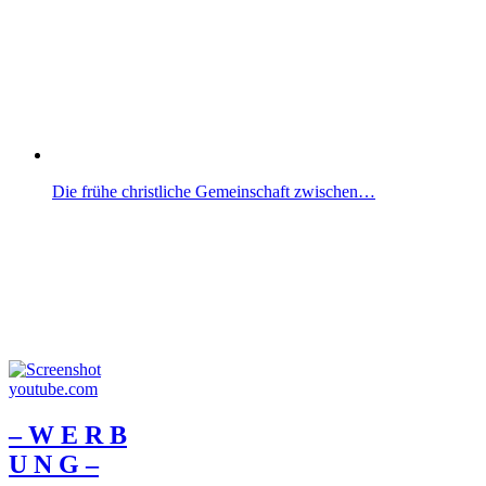
Die frühe christliche Gemeinschaft zwischen…
– W Ε R Β
U Ν G –