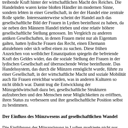
treibende Kraft hinter der wirtschaftlichen Macht des Reiches. Die
Handelnden waren keine bloßen Händler im modernen Sinne,
sondern lebten in einer Gesellschaft, in der der Handel eine zentrale
Rolle spielte. Interessanterweise scheint der Handel auch das
gesellschaftliche Bild der Frauen in Lydien beeinflusst zu haben, da
sie neben den Männern Handel trieben und eine relativ höhere
gesellschaftliche Stellung genossen. Im Vergleich zu anderen
antiken Gesellschaften, in denen Frauen meist nur als Eigentum
galten, hatten lydische Frauen das Recht, einen Ehemann
abzulehnen oder sich selbst einen zu suchen. Diese frühen
Anzeichen von weiblicher Emanzipation spiegeln die befreiende
Kraft des Geldes wider, das die soziale Stellung der Frauen in der
lydischen Gesellschaft auf überraschende Weise beeinflusste. Das
Handelssystem, das durch die Münzen ermöglicht wurde, führte zu
einer Gesellschaft, in der wirtschaftliche Macht und soziale Mobilität
auch für Frauen erreichbar wurden, was in anderen Kulturen so
nicht üblich war. Damit trug die Entwicklung der
Münzgeldwirtschaft dazu bei, gesellschaftliche Strukturen
aufzubrechen und den Menschen neue Möglichkeiten zu eröffnen,
ihren Status zu verbessern und ihre gesellschaftliche Position selbst
zu bestimmen.
Der Einfluss des Münzwesens auf gesellschaftlichen Wandel
Die Einführung der Münzprägung in Lydien markierte nicht nur