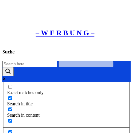
– W Ε R Β U Ν G –
Suche
Exact matches only
Search in title
Search in content