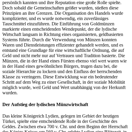
persönlich kannten und ihre Reputation eine große Rolle spielte.
Doch sobald die Gemeinschaften größer wurden, stießen diese
Prinzipien an ihre Grenzen. Die Organisation des Handels wurde
komplizierter, und es wurde notwendig, ein zuverlässiges
Tauschmittel einzuführen. Die Einführung von Goldmünzen
markierte einen entscheidenden Wendepunkt, der die lydische
Wirtschaft langsam in Richtung eines organisierten, geldbasierten
Systems führte. Durch die Verwendung von Münzen konnten
Waren und Dienstleistungen effizienter gehandelt werden, und es
entstand eine Grundlage für eine wirtschaftliche Ordnung, die auf
Geld und nicht mehr nur auf Vertrauen und Tradition basierte. Die
Münzen, die in der Hand eines Fürsten ebenso viel wert waren wie
in der Hand eines gewöhnlichen Bürgers, trugen dazu bei, die
soziale Hierarchie zu lockern und den Einfluss der herrschenden
Klasse zu verringern. Diese Entwicklung war ein bedeutender
Schritt auf dem Weg zu einer Gesellschaft, in der soziale Mobilität
möglich wurde, weil Geld und Wert unabhängig von der Herkunft
wurden.
Der Aufstieg der lydischen Münzwirtschaft
Das kleine Königreich Lydien, gelegen im Gebiet der heutigen
Türkei, spielte eine entscheidende Rolle in der Geschichte des
Geldes. Zwischen etwa 700 v. Chr. und dem Beginn der Herrschaft
des Königs Krösus um 560 v. Chr. erlebte Lydien eine Blütezeit, in