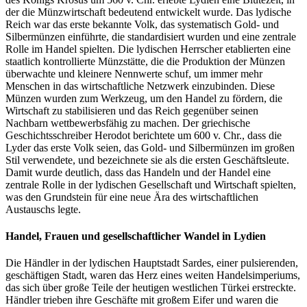
der die Münzwirtschaft bedeutend entwickelt wurde. Das lydische
Reich war das erste bekannte Volk, das systematisch Gold- und
Silbermünzen einführte, die standardisiert wurden und eine zentrale
Rolle im Handel spielten. Die lydischen Herrscher etablierten eine
staatlich kontrollierte Münzstätte, die die Produktion der Münzen
überwachte und kleinere Nennwerte schuf, um immer mehr
Menschen in das wirtschaftliche Netzwerk einzubinden. Diese
Münzen wurden zum Werkzeug, um den Handel zu fördern, die
Wirtschaft zu stabilisieren und das Reich gegenüber seinen
Nachbarn wettbewerbsfähig zu machen. Der griechische
Geschichtsschreiber Herodot berichtete um 600 v. Chr., dass die
Lyder das erste Volk seien, das Gold- und Silbermünzen im großen
Stil verwendete, und bezeichnete sie als die ersten Geschäftsleute.
Damit wurde deutlich, dass das Handeln und der Handel eine
zentrale Rolle in der lydischen Gesellschaft und Wirtschaft spielten,
was den Grundstein für eine neue Ära des wirtschaftlichen
Austauschs legte.
Handel, Frauen und gesellschaftlicher Wandel in Lydien
Die Händler in der lydischen Hauptstadt Sardes, einer pulsierenden,
geschäftigen Stadt, waren das Herz eines weiten Handelsimperiums,
das sich über große Teile der heutigen westlichen Türkei erstreckte.
Händler trieben ihre Geschäfte mit großem Eifer und waren die