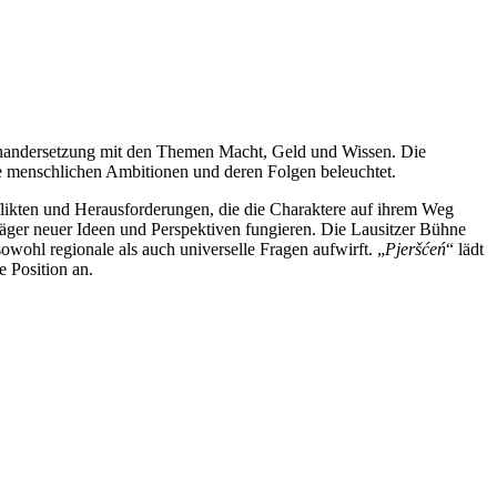
inandersetzung mit den Themen Macht, Geld und Wissen. Die
e menschlichen Ambitionen und deren Folgen beleuchtet.
onflikten und Herausforderungen, die die Charaktere auf ihrem Weg
 Träger neuer Ideen und Perspektiven fungieren. Die Lausitzer Bühne
owohl regionale als auch universelle Fragen aufwirft. „
Pjeršćeń
“ lädt
e Position an.