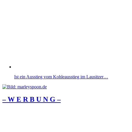
Ist ein Ausstieg vom Kohleausstieg im Lausitzer…
– W Ε R Β U Ν G –