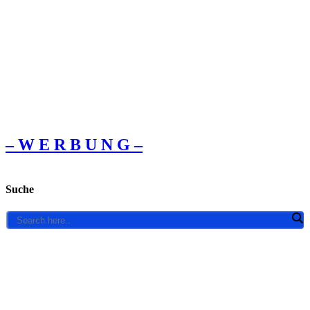
– W Ε R Β U Ν G –
Suche