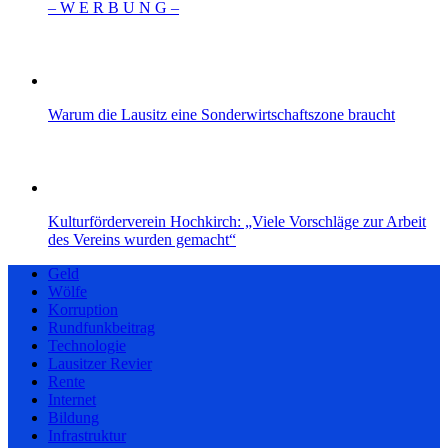
– W Ε R Β U Ν G –
Warum die Lausitz eine Sonderwirtschaftszone braucht
Kulturförderverein Hochkirch: „Viele Vorschläge zur Arbeit
des Vereins wurden gemacht“
Geld
Wölfe
Korruption
Rundfunkbeitrag
Technologie
Lausitzer Revier
Rente
Internet
Bildung
Infrastruktur