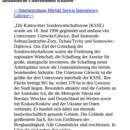
ausländische Unternehmen schaffen“
>>Internetzeitung Miejski Serwis Internetowy
Gliwice<<
„Die Kattowitzer Sonderwirtschaftszone (KSSE)
wurde am 18. Juni 1996 gegründet und umfasst vier
Unterzonen: Gleiwitz/Gliwice, Bad Jastrzemb-
Sohrau/Jastrzębie-Żory, Tichau/Tychy und Sosnowiec-
Dąbrowa. Das Ziel der Gründung der
Sonderwirtschaftzone waren die Förderung der
regionalen Wirtschaft, die Schaffung der Anreize für
große, strategische Investoren, die Schaffung neuer
Arbeitsplätze sowie die Umstrukturierung der bereits
bestehenden Industrie. Die Unterzone Gleiwitz ist die
größte der drei Unterzonen innerhalb der KSSE. Ihre
Fläche beträgt 981 ha, wobei 378 ha in den Grenzen
der Stadt liegen. Besonders attraktiv sind die Gebiete an
der Autobahn A4, die die Metropole Silesia mit
Breslau/ Wrocław und Deutschland im Westen sowie
mit Krakau/Kraków und der Ukraine im Osten
verbindet. Es handelt sich dabei um ehemals
landwirtschaftlich genutzte Gebiete. Die Gelände sind
größtenteils flach, frei von Einflüssen der
Bergbautätigkeit. Alle Grundstücke sind erschlossen. In
Gleiwitz sind neben den vielen