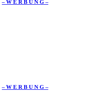
– W Ε R Β U Ν G –
– W Ε R Β U Ν G –