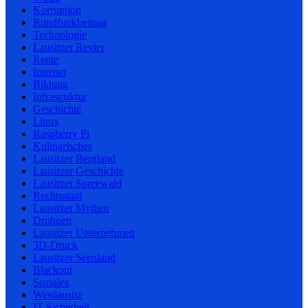
Korruption
Rundfunkbeitrag
Technologie
Lausitzer Revier
Rente
Internet
Bildung
Infrastruktur
Geschichte
Linux
Raspberry Pi
Kulinarisches
Lausitzer Bergland
Lausitzer Geschichte
Lausitzer Spreewald
Rechtsstaat
Lausitzer Mythen
Drohnen
Lausitzer Unternehmen
3D-Druck
Lausitzer Seenland
Blackout
Soziales
Westlausitz
IT-Sicherheit