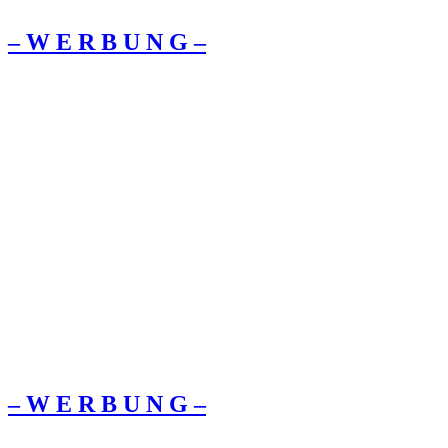
– W Ε R Β U Ν G –
– W Ε R Β U Ν G –