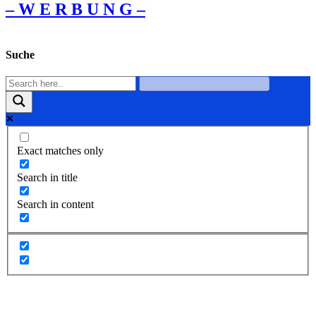
– W Ε R Β U Ν G –
Suche
Exact matches only
Search in title
Search in content