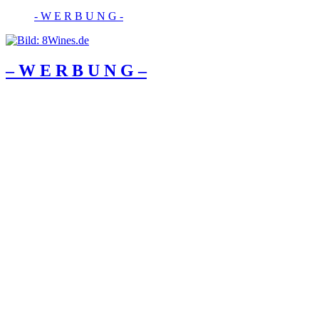
- W Ε R Β U Ν G -
– W Ε R Β U Ν G –