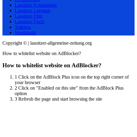
Lausitzer Kriminalität
Lausitzer Literatur
Lausitzer Film
Lausitzer Fisch
Traktion
Westlausitz
Copyright © | lausitzer-allgemeine-zeitung.org
How to whitelist website on AdBlocker?
How to whitelist website on AdBlocker?
1
Click on the AdBlock Plus icon on the top right corner of
your browser
2
Click on "Enabled on this site" from the AdBlock Plus
option
3
Refresh the page and start browsing the site
Scroll
Up