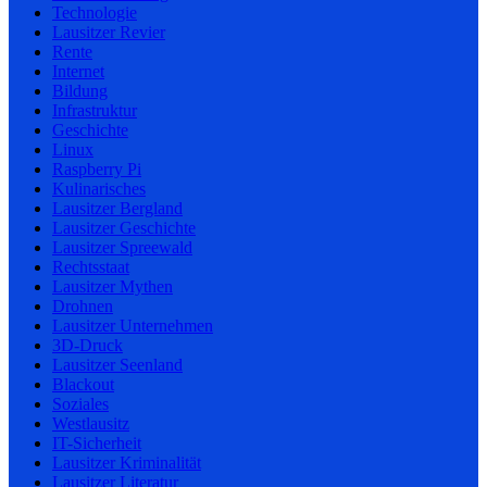
Technologie
Lausitzer Revier
Rente
Internet
Bildung
Infrastruktur
Geschichte
Linux
Raspberry Pi
Kulinarisches
Lausitzer Bergland
Lausitzer Geschichte
Lausitzer Spreewald
Rechtsstaat
Lausitzer Mythen
Drohnen
Lausitzer Unternehmen
3D-Druck
Lausitzer Seenland
Blackout
Soziales
Westlausitz
IT-Sicherheit
Lausitzer Kriminalität
Lausitzer Literatur