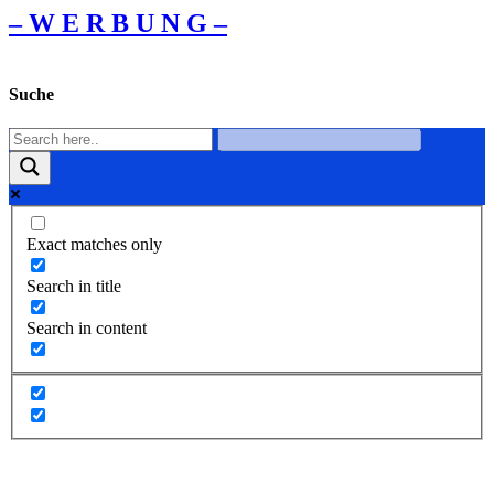
– W Ε R Β U Ν G –
Suche
Exact matches only
Search in title
Search in content