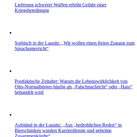
Lieferung schwerer Waffen erhöht Gefahr einer
Kriegsbeteiligung
Sorbisch in der Lausitz: „Wir wollen einen freien Zugang zum
Sprachunterricht“
Postfaktische Zeitalter: Warum die Lebenswirklichkeit von
Otto-Normalbürger häufig als „Falschnachricht“ oder „Hass“
behandelt wird
Aufständ in der Lausitz: „Aus „bedrohlichen Reden“ in
Bierschänken wurden Kurrierdienste und geheime
Zusammenkünfte“