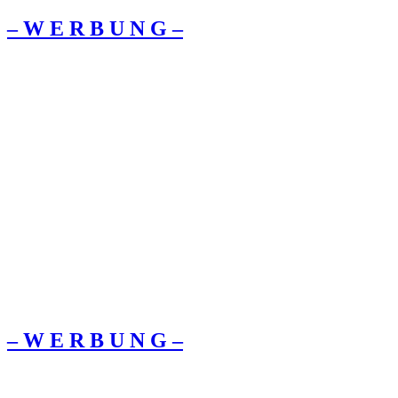
– W Ε R Β U Ν G –
– W Ε R Β U Ν G –