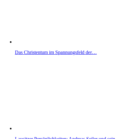
Das Christentum im Spannungsfeld der…
Lausitzer Persönlichkeiten: Andreas Seiler und sein…