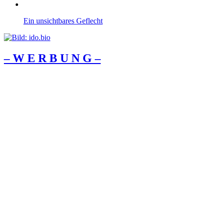
Ein unsichtbares Geflecht
– W Ε R Β U Ν G –