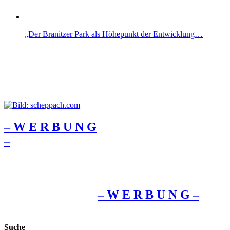
„Der Branitzer Park als Höhepunkt der Entwicklung…
– W Ε R Β U Ν G
–
– W Ε R Β U Ν G –
Suche