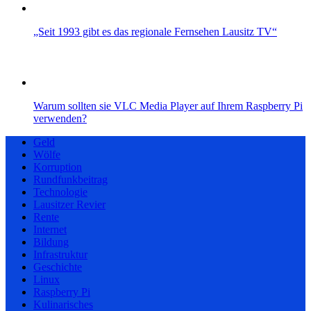
„Seit 1993 gibt es das regionale Fernsehen Lausitz TV“
Warum sollten sie VLC Media Player auf Ihrem Raspberry Pi
verwenden?
Geld
Wölfe
Korruption
Rundfunkbeitrag
Technologie
Lausitzer Revier
Rente
Internet
Bildung
Infrastruktur
Geschichte
Linux
Raspberry Pi
Kulinarisches