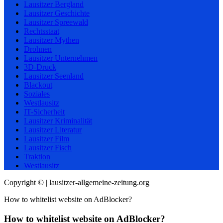
Lausitzer Bergland
Lausitzer Geschichte
Lausitzer Spreewald
Rechtsstaat
Lausitzer Mythen
Drohnen
Lausitzer Unternehmen
3D-Druck
Lausitzer Seenland
Blackout
Soziales
Westlausitz
IT-Sicherheit
Lausitzer Kriminalität
Lausitzer Literatur
Lausitzer Film
Lausitzer Fisch
Traktion
Westlausitz
Copyright © | lausitzer-allgemeine-zeitung.org
How to whitelist website on AdBlocker?
How to whitelist website on AdBlocker?