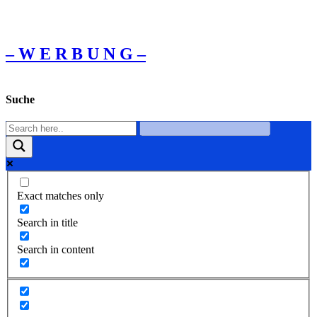
– W Ε R Β U Ν G –
Suche
Exact matches only
Search in title
Search in content