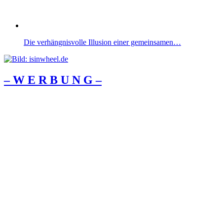
Die verhängnisvolle Illusion einer gemeinsamen…
– W Ε R Β U Ν G –