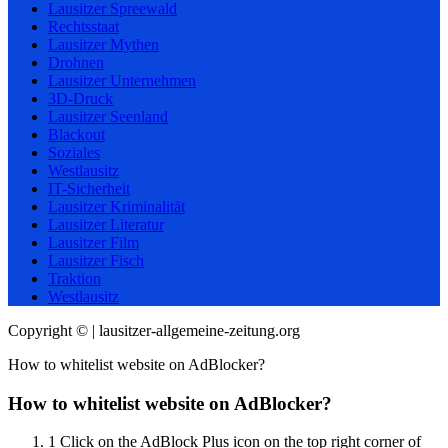
Lausitzer Spreewald
Rechtsstaat
Lausitzer Mythen
Drohnen
Lausitzer Unternehmen
3D-Druck
Lausitzer Seenland
Blackout
Soziales
Westlausitz
IT-Sicherheit
Lausitzer Kriminalität
Lausitzer Literatur
Lausitzer Film
Lausitzer Fisch
Traktion
Westlausitz
Copyright © | lausitzer-allgemeine-zeitung.org
How to whitelist website on AdBlocker?
How to whitelist website on AdBlocker?
1
Click on the AdBlock Plus icon on the top right corner of