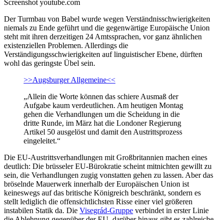
Screenshot youtube.com
Der Turmbau von Babel wurde wegen Verständnisschwierigkeiten
niemals zu Ende geführt und die gegenwärtige Europäische Union
steht mit ihren derzeitigen 24 Amtssprachen, vor ganz ähnlichen
existenziellen Problemen. Allerdings die
Verständigungsschwierigkeiten auf linguistischer Ebene, dürften
wohl das geringste Übel sein.
>>Augsburger Allgemeine<<
„Allein die Worte können das schiere Ausmaß der
Aufgabe kaum verdeutlichen. Am heutigen Montag
gehen die Verhandlungen um die Scheidung in die
dritte Runde, im März hat die Londoner Regierung
Artikel 50 ausgelöst und damit den Austrittsprozess
eingeleitet.“
Die EU-Austrittsverhandlungen mit Großbritannien machen eines
deutlich: Die brüsseler EU-Bürokratie scheint mitnichten gewillt zu
sein, die Verhandlungen zugig vonstatten gehen zu lassen. Aber das
bröselnde Mauerwerk innerhalb der Europäischen Union ist
keineswegs auf das britische Königreich beschränkt, sondern es
stellt lediglich die offensichtlichsten Risse einer viel größeren
instabilen Statik da. Die
Visegrád-Gruppe
verbindet in erster Linie
die Ablehnung gegenüber der EU, darüber hinaus gibt es zahlreiche