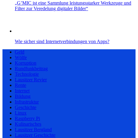
„G’MIC ist eine Sammlung leistungsstarker Werkzeuge und
Filter zur Veredelung digitaler Bilder“
Wie sicher sind Internetverbindungen von Apps?
Geld
Wölfe
Korruption
Rundfunkbeitrag
Technologie
Lausitzer Revier
Rente
Internet
Bildung
Infrastruktur
Geschichte
Linux
Raspberry Pi
Kulinarisches
Lausitzer Bergland
Lausitzer Geschichte