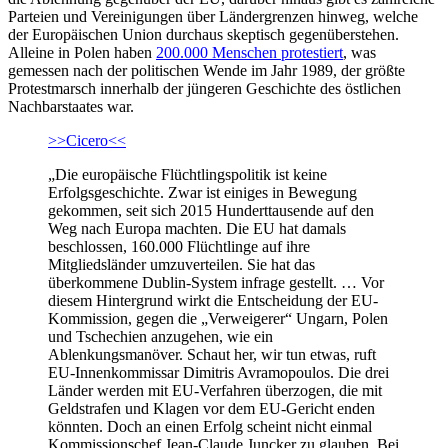
Parteien und Vereinigungen über Ländergrenzen hinweg, welche
der Europäischen Union durchaus skeptisch gegenüberstehen.
Alleine in Polen haben
200.000 Menschen protestiert
, was
gemessen nach der politischen Wende im Jahr 1989, der größte
Protestmarsch innerhalb der jüngeren Geschichte des östlichen
Nachbarstaates war.
>>Cicero<<
„Die europäische Flüchtlingspolitik ist keine
Erfolgsgeschichte. Zwar ist einiges in Bewegung
gekommen, seit sich 2015 Hunderttausende auf den
Weg nach Europa machten. Die EU hat damals
beschlossen, 160.000 Flüchtlinge auf ihre
Mitgliedsländer umzuverteilen. Sie hat das
überkommene Dublin-System infrage gestellt. … Vor
diesem Hintergrund wirkt die Entscheidung der EU-
Kommission, gegen die „Verweigerer“ Ungarn, Polen
und Tschechien anzugehen, wie ein
Ablenkungsmanöver. Schaut her, wir tun etwas, ruft
EU-Innenkommissar Dimitris Avramopoulos. Die drei
Länder werden mit EU-Verfahren überzogen, die mit
Geldstrafen und Klagen vor dem EU-Gericht enden
könnten. Doch an einen Erfolg scheint nicht einmal
Kommissionschef Jean-Claude Juncker zu glauben. Bei