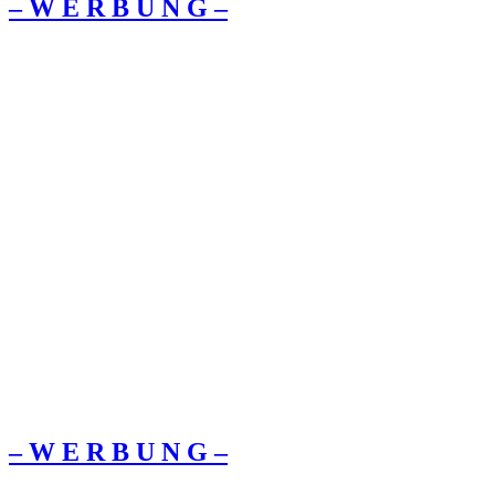
– W Ε R Β U Ν G –
– W Ε R Β U Ν G –