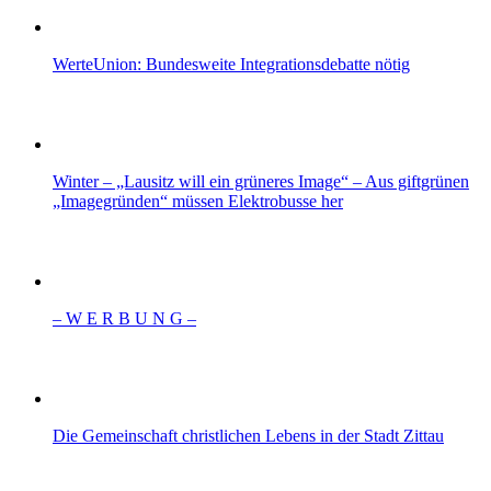
WerteUnion: Bundesweite Integrationsdebatte nötig
Winter – „Lausitz will ein grüneres Image“ – Aus giftgrünen
„Imagegründen“ müssen Elektrobusse her
– W Ε R Β U Ν G –
Die Gemeinschaft christlichen Lebens in der Stadt Zittau