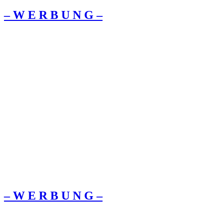
– W Ε R Β U Ν G –
– W Ε R Β U Ν G –