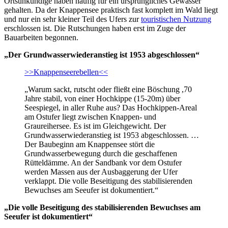
Ortsunkundige haben häufig für ein ursprüngliches Gewässer
gehalten. Da der Knappensee praktisch fast komplett im Wald liegt
und nur ein sehr kleiner Teil des Ufers zur
touristischen Nutzung
erschlossen ist. Die Rutschungen haben erst im Zuge der
Bauarbeiten begonnen.
„Der Grundwasserwiederanstieg ist 1953 abgeschlossen“
>>Knappenseerebellen<<
„Warum sackt, rutscht oder fließt eine Böschung ,70
Jahre stabil, von einer Hochkippe (15-20m) über
Seespiegel, in aller Ruhe aus? Das Hochkippen-Areal
am Ostufer liegt zwischen Knappen- und
Graureihersee. Es ist im Gleichgewicht. Der
Grundwasserwiederanstieg ist 1953 abgeschlossen. …
Der Baubeginn am Knappensee stört die
Grundwasserbewegung durch die geschaffenen
Rütteldämme. An der Sandbank vor dem Ostufer
werden Massen aus der Ausbaggerung der Ufer
verklappt. Die volle Beseitigung des stabilisierenden
Bewuchses am Seeufer ist dokumentiert.“
„Die volle Beseitigung des stabilisierenden Bewuchses am
Seeufer ist dokumentiert“