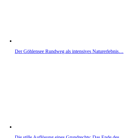
Der Göhlensee Rundweg als intensives Naturerlebnis…
Die stille Auflösung eines Grundrechts: Das Ende des…