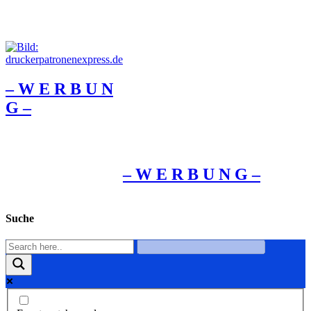
– W Ε R Β U Ν
G –
– W Ε R Β U Ν G –
Suche