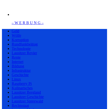
– W Ε R Β U Ν G –
Geld
Wölfe
Korruption
Rundfunkbeitrag
Technologie
Lausitzer Revier
Rente
Internet
Bildung
Infrastruktur
Geschichte
Linux
Raspberry Pi
Kulinarisches
Lausitzer Bergland
Lausitzer Geschichte
Lausitzer Spreewald
Rechtsstaat