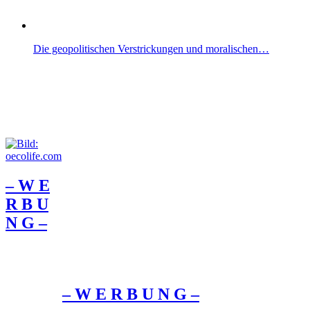
Die geopolitischen Verstrickungen und moralischen…
– W Ε
R Β U
Ν G –
– W Ε R Β U Ν G –