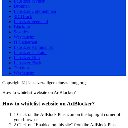
Lausitzer Mythen
Drohnen
Lausitzer Unternehmen
3D-Druck
Lausitzer Seenland
Blackout
Soziales
Westlausitz
IT-Sicherheit
Lausitzer Kriminalität
Lausitzer Literatur
Lausitzer Film
Lausitzer Fisch
Traktion
Westlausitz
Copyright © | lausitzer-allgemeine-zeitung.org
How to whitelist website on AdBlocker?
How to whitelist website on AdBlocker?
1
Click on the AdBlock Plus icon on the top right corner of
your browser
2
Click on "Enabled on this site" from the AdBlock Plus