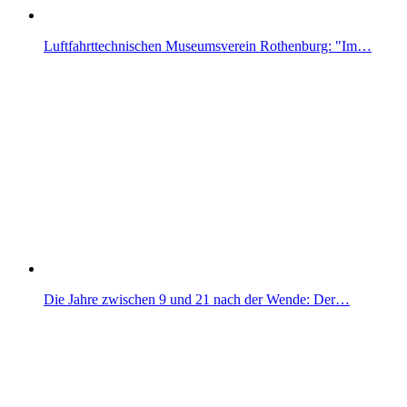
Luftfahrttechnischen Museumsverein Rothenburg: "Im…
Die Jahre zwischen 9 und 21 nach der Wende: Der…