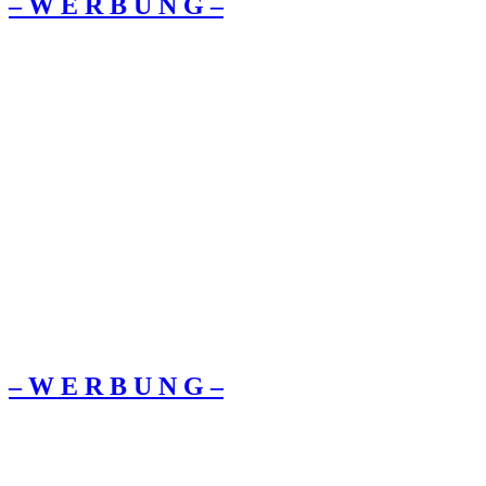
– W Ε R Β U Ν G –
– W Ε R Β U Ν G –