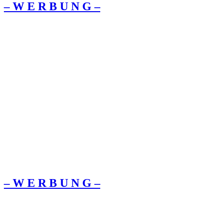
– W Ε R Β U Ν G –
– W Ε R Β U Ν G –