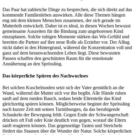
Das Paar hat zahlreiche Dinge zu besprechen, die sich direkt auf das
kommende Familienleben auswirken. Alle diese Themen hängen
eng mit dem kleinen Menschen zusammen, der sich gerade im
Mutterleib entwickelt. Daher ist es ideal, in diesen Wochen bewusst
gemeinsame Auszeiten für die Bindung zum ungeborenen Kind
einzuplanen. Solche ruhigen Momente stärken das Wir-Gefühl und
bereiten die Partner auf ihre neue Rolle als Erzieher vor. Der Alltag
rückt dabei in den Hintergrund, während die Konzentration voll und
ganz auf dem heranwachsenden Leben liegt. Diese bewussten
Pausen schaffen den geschützten Raum für die emotionale
Annäherung an den Sprössling.
Das körperliche Spüren des Nachwuchses
Bei solchen Kuschelrunden setzt sich der Vater gemütlich an die
Wand, während die Mutter sich vor ihn begibt. Alle Hände ruhen
sanft auf dem runden Bauch, sodass beide Elternteile das Kind
gleichzeitig spüren können. Möglicherweise beginnt der Sprössling
nach kurzer Zeit mit seinen Turnübungen, da das beruhigende
Schaukeln der Bewegung fehlt. Gegen Ende der Schwangerschaft
drücken oft Fuß oder Knie deutlich von gegen, worauf die Eltern
sanft reagieren können. Das gegenseitige Tasten und Streicheln
fördert das Staunen über die Wunder der Natur. Solche körperlichen