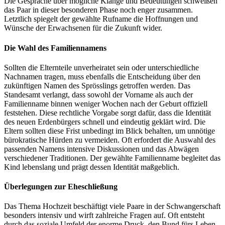
Die Gespräche über mögliche Klänge und Bedeutungen schweißen
das Paar in dieser besonderen Phase noch enger zusammen.
Letztlich spiegelt der gewählte Rufname die Hoffnungen und
Wünsche der Erwachsenen für die Zukunft wider.
Die Wahl des Familiennamens
Sollten die Elternteile unverheiratet sein oder unterschiedliche
Nachnamen tragen, muss ebenfalls die Entscheidung über den
zukünftigen Namen des Sprösslings getroffen werden. Das
Standesamt verlangt, dass sowohl der Vorname als auch der
Familienname binnen weniger Wochen nach der Geburt offiziell
feststehen. Diese rechtliche Vorgabe sorgt dafür, dass die Identität
des neuen Erdenbürgers schnell und eindeutig geklärt wird. Die
Eltern sollten diese Frist unbedingt im Blick behalten, um unnötige
bürokratische Hürden zu vermeiden. Oft erfordert die Auswahl des
passenden Namens intensive Diskussionen und das Abwägen
verschiedener Traditionen. Der gewählte Familienname begleitet das
Kind lebenslang und prägt dessen Identität maßgeblich.
Überlegungen zur Eheschließung
Das Thema Hochzeit beschäftigt viele Paare in der Schwangerschaft
besonders intensiv und wirft zahlreiche Fragen auf. Oft entsteht
durch das soziale Umfeld der enorme Druck, den Bund fürs Leben