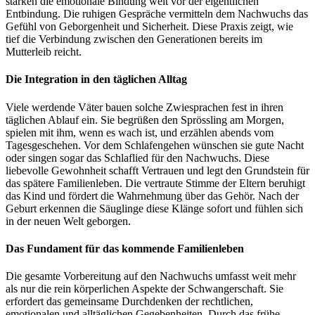
stärken die emotionale Bindung weit vor der eigentlichen
Entbindung. Die ruhigen Gespräche vermitteln dem Nachwuchs das
Gefühl von Geborgenheit und Sicherheit. Diese Praxis zeigt, wie
tief die Verbindung zwischen den Generationen bereits im
Mutterleib reicht.
Die Integration in den täglichen Alltag
Viele werdende Väter bauen solche Zwiesprachen fest in ihren
täglichen Ablauf ein. Sie begrüßen den Sprössling am Morgen,
spielen mit ihm, wenn es wach ist, und erzählen abends vom
Tagesgeschehen. Vor dem Schlafengehen wünschen sie gute Nacht
oder singen sogar das Schlaflied für den Nachwuchs. Diese
liebevolle Gewohnheit schafft Vertrauen und legt den Grundstein für
das spätere Familienleben. Die vertraute Stimme der Eltern beruhigt
das Kind und fördert die Wahrnehmung über das Gehör. Nach der
Geburt erkennen die Säuglinge diese Klänge sofort und fühlen sich
in der neuen Welt geborgen.
Das Fundament für das kommende Familienleben
Die gesamte Vorbereitung auf den Nachwuchs umfasst weit mehr
als nur die rein körperlichen Aspekte der Schwangerschaft. Sie
erfordert das gemeinsame Durchdenken der rechtlichen,
emotionalen und alltäglichen Gegebenheiten. Durch das frühe