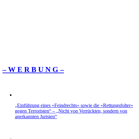
– W Ε R Β U Ν G –
„Einführung eines »Feindrechts« sowie die »Rettungsfolter«
gegen Terroristen“ – „Nicht von Verrückten, sondern von
anerkannten Juristen“