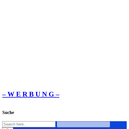
– W Ε R Β U Ν G –
Suche