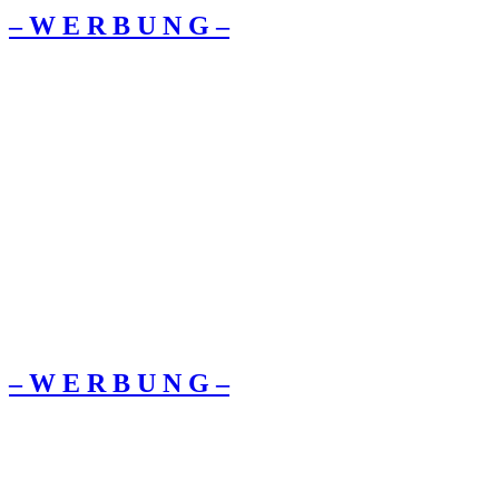
– W Ε R Β U Ν G –
– W Ε R Β U Ν G –