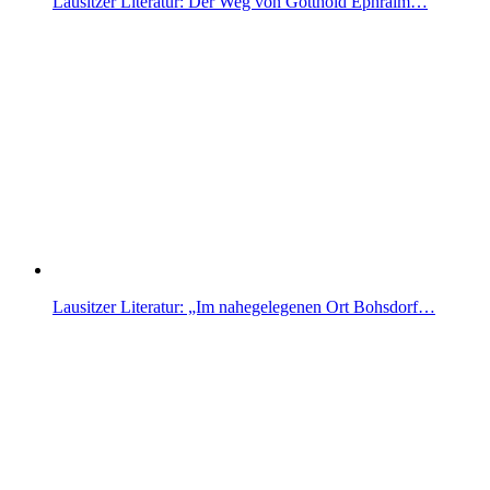
Lausitzer Literatur: Der Weg von Gotthold Ephraim…
Lausitzer Literatur: „Im nahegelegenen Ort Bohsdorf…