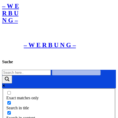
– W Ε
R Β U
Ν G –
– W Ε R Β U Ν G –
Suche
Exact matches only
Search in title
Search in content