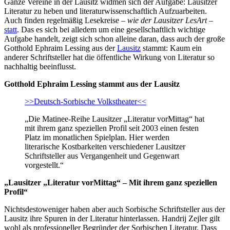
Ganze Vereine in der Lausitz widmen sich der Aufgabe: Lausitzer
Literatur zu heben und literaturwissenschaftlich Aufzuarbeiten.
Auch finden regelmäßig Lesekreise –
wie der Lausitzer LesArt
–
statt
. Das es sich bei alledem um eine gesellschaftlich wichtige
Aufgabe handelt, zeigt sich schon alleine daran, dass auch der große
Gotthold Ephraim Lessing aus der
Lausitz
stammt: Kaum ein
anderer Schriftsteller hat die öffentliche Wirkung von Literatur so
nachhaltig beeinflusst.
Gotthold Ephraim Lessing stammt aus der Lausitz
>>Deutsch-Sorbische Volkstheater<<
„Die Matinee-Reihe Lausitzer „Literatur vorMittag“ hat
mit ihrem ganz speziellen Profil seit 2003 einen festen
Platz im monatlichen Spielplan. Hier werden
literarische Kostbarkeiten verschiedener Lausitzer
Schriftsteller aus Vergangenheit und Gegenwart
vorgestellt.“
„Lausitzer „Literatur vorMittag“ – Mit ihrem ganz speziellen
Profil“
Nichtsdestoweniger haben aber auch Sorbische Schriftsteller aus der
Lausitz ihre Spuren in der Literatur hinterlassen. Handrij Zejler gilt
wohl als professioneller Begründer der Sorbischen Literatur. Dass