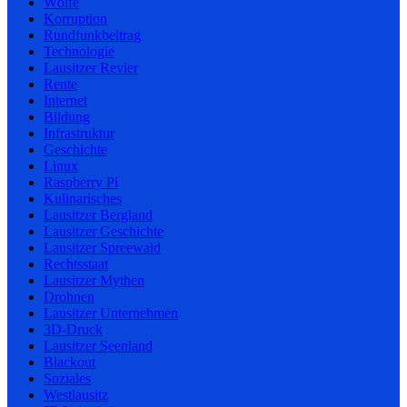
Wölfe
Korruption
Rundfunkbeitrag
Technologie
Lausitzer Revier
Rente
Internet
Bildung
Infrastruktur
Geschichte
Linux
Raspberry Pi
Kulinarisches
Lausitzer Bergland
Lausitzer Geschichte
Lausitzer Spreewald
Rechtsstaat
Lausitzer Mythen
Drohnen
Lausitzer Unternehmen
3D-Druck
Lausitzer Seenland
Blackout
Soziales
Westlausitz