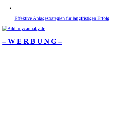
Effektive Anlagestrategien für langfristigen Erfolg
– W Ε R Β U Ν G –