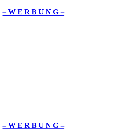
– W Ε R Β U Ν G –
– W Ε R Β U Ν G –