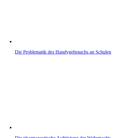
Die Problematik des Handygebrauchs an Schulen
Die pharmazeutische Aufrüstung der Wehrmacht:…