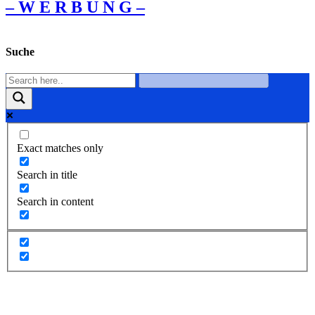
– W Ε R Β U Ν G –
Suche
Exact matches only
Search in title
Search in content