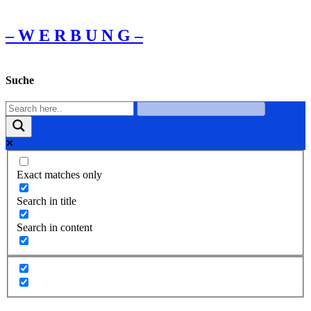
– W Ε R Β U Ν G –
Suche
Exact matches only
Search in title
Search in content