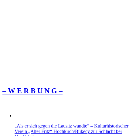
– W Ε R Β U Ν G –
„Als er sich gegen die Lausitz wandte“ – Kulturhistorischer
Verein „Alter Fritz“ Hochkirch/Bukecy zur Schlacht bei