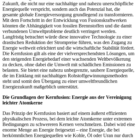
Zukunft, die nicht nur eine nachhaltige und nahezu unerschöpfliche
Energiequelle verspricht, sondern auch das Potenzial hat, die
gesamte globale Energieversorgung grundlegend zu transformieren.
Mit dem Fortschritt in der Entwicklung von Fusionskraftwerken
könnten die Abhängigkeit von fossilen Brennstoffen und die damit
verbundenen Umweltprobleme deutlich verringert werden.
Langfristig betrachtet würde diese innovative Technologie zu einer
drastischen Reduktion der Strompreise führen, was den Zugang zu
Energie weltweit erleichtert und die wirtschaftliche Stabilität fördert.
Die Kernfusion gilt als eine der vielversprechendsten Lösungen, um
den steigenden Energiebedarf einer wachsenden Weltbevölkerung
zu decken, ohne dabei die Umwelt mit schädlichen Emissionen zu
belasten. Sie bietet eine nahezu unbegrenzte, saubere Energiequelle,
die im Einklang mit nachhaltigen Rohstoffgewinnungsmethoden
steht und somit den Übergang zu einer umweltfreundlichen
Energiezukunft maßgeblich unterstützt.
Die Grundlagen der Kernfusion: Energie aus der Vereinigung
leichter Atomkerne
Das Prinzip der Kernfusion basiert auf einem äußerst effizienten
physikalischen Prozess, bei dem leichte Atomkerne unter extremen
Bedingungen zu schwereren Kernen verschmelzen. Dabei wird eine
enorme Menge an Energie freigesetzt – eine Energie, die bei
herkömmlichen Energiequellen wie Kohle, Öl oder Uran nur durch