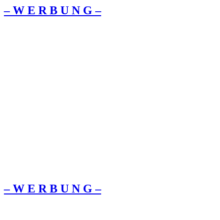
– W Ε R Β U Ν G –
– W Ε R Β U Ν G –