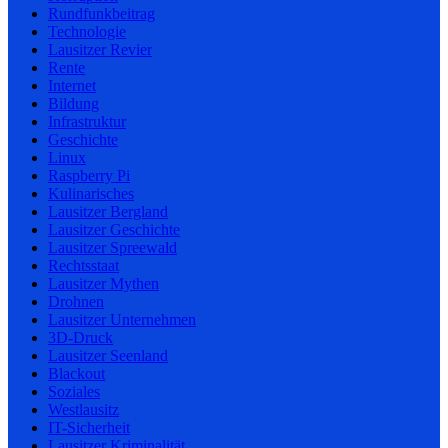
Rundfunkbeitrag
Technologie
Lausitzer Revier
Rente
Internet
Bildung
Infrastruktur
Geschichte
Linux
Raspberry Pi
Kulinarisches
Lausitzer Bergland
Lausitzer Geschichte
Lausitzer Spreewald
Rechtsstaat
Lausitzer Mythen
Drohnen
Lausitzer Unternehmen
3D-Druck
Lausitzer Seenland
Blackout
Soziales
Westlausitz
IT-Sicherheit
Lausitzer Kriminalität