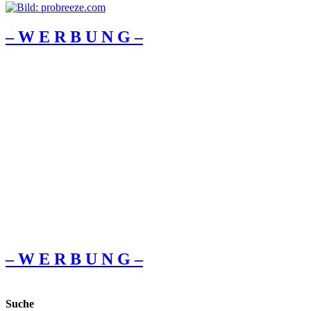
– W Ε R Β U Ν G –
– W Ε R Β U Ν G –
Suche