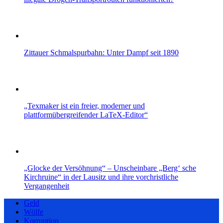
Zittauer Schmalspurbahn: Unter Dampf seit 1890
„Texmaker ist ein freier, moderner und
plattformübergreifender LaTeX-Editor“
„Glocke der Versöhnung“ – Unscheinbare „Berg‘ sche
Kirchruine“ in der Lausitz und ihre vorchristliche
Vergangenheit
Geld
Wölfe
Korruption