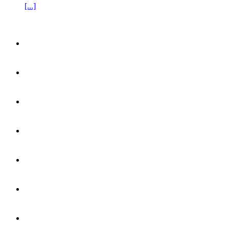
[...]