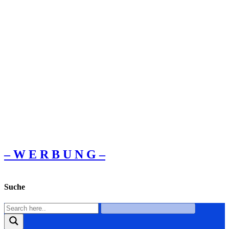
– W Ε R Β U Ν G –
Suche