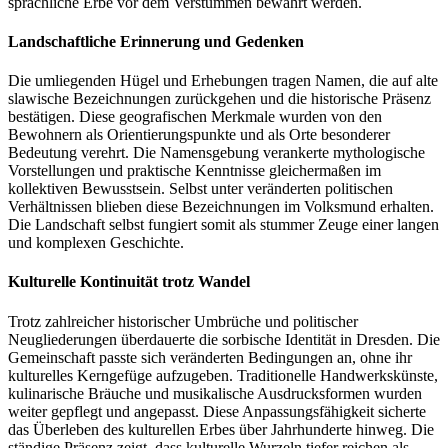
sprachliche Erbe vor dem Verstummen bewahrt werden.
Landschaftliche Erinnerung und Gedenken
Die umliegenden Hügel und Erhebungen tragen Namen, die auf alte
slawische Bezeichnungen zurückgehen und die historische Präsenz
bestätigen. Diese geografischen Merkmale wurden von den
Bewohnern als Orientierungspunkte und als Orte besonderer
Bedeutung verehrt. Die Namensgebung verankerte mythologische
Vorstellungen und praktische Kenntnisse gleichermaßen im
kollektiven Bewusstsein. Selbst unter veränderten politischen
Verhältnissen blieben diese Bezeichnungen im Volksmund erhalten.
Die Landschaft selbst fungiert somit als stummer Zeuge einer langen
und komplexen Geschichte.
Kulturelle Kontinuität trotz Wandel
Trotz zahlreicher historischer Umbrüche und politischer
Neugliederungen überdauerte die sorbische Identität in Dresden. Die
Gemeinschaft passte sich veränderten Bedingungen an, ohne ihr
kulturelles Kerngefüge aufzugeben. Traditionelle Handwerkskünste,
kulinarische Bräuche und musikalische Ausdrucksformen wurden
weiter gepflegt und angepasst. Diese Anpassungsfähigkeit sicherte
das Überleben des kulturellen Erbes über Jahrhunderte hinweg. Die
ständige Präsenz zeigt, dass kulturelle Wurzeln tiefer reichen als