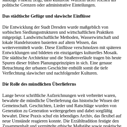
politische Grenzen oder administrative Einteilungen.
Das städtische Gefüge und slawische Einflüsse
Die Entwicklung der Stadt Dresden wurde maßgeblich von
sorbischen Siedlungsstrukturen und wirtschaftlichen Praktiken
mitgeprägt. Landwirtschaftliche Methoden, Wasserwirtschaft und
lokale Handelsrouten basierten auf altem Wissen, das
weitervermittelt wurde. Diese Einflüsse verschmolzen mit späteren
Entwicklungen und bildeten ein einzigartiges kulturelles Mosaik.
Die städtische Architektur und die Straßenverläufe tragen bis heute
Spuren dieser frühen Planungsprinzipien in sich. Eine genaue
Betrachtung der urbanen Geschichte enthüllt somit die tiefe
Verflechtung slawischer und nachfolgender Kulturen.
Die Rolle des mündlichen Überlieferns
Lange bevor schriftliche Aufzeichnungen weit verbreitet waren,
bewahrte die mündliche Überlieferung das historische Wissen der
Gemeinschaft. Geschichten, Lieder und Ratschläge wurden von
Generation zu Generation weitergegeben und dabei sorgfältig
bewahrt. Diese Praxis schuf ein lebendiges Archiv, das flexibel auf
neue Umstände reagieren konnte. Die Erzähltradition festigte den
Zusammenhalt und vermittelte ethische Maßstäbe sowie praktische