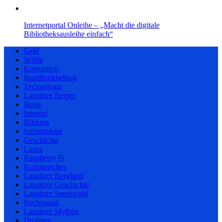
Internetportal Onleihe – „Macht die digitale
Bibliotheksausleihe einfach“
Geld
Wölfe
Korruption
Rundfunkbeitrag
Technologie
Lausitzer Revier
Rente
Internet
Bildung
Infrastruktur
Geschichte
Linux
Raspberry Pi
Kulinarisches
Lausitzer Bergland
Lausitzer Geschichte
Lausitzer Spreewald
Rechtsstaat
Lausitzer Mythen
Drohnen