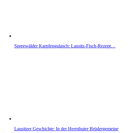
Spreewälder Karpfengulasch: Lausitz-Fisch-Rezept…
Lausitzer Geschichte: In der Herrnhuter Brüdergemeine