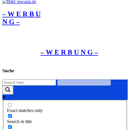
– W Ε R Β U
Ν G –
– W Ε R Β U Ν G –
Suche
Exact matches only
Search in title