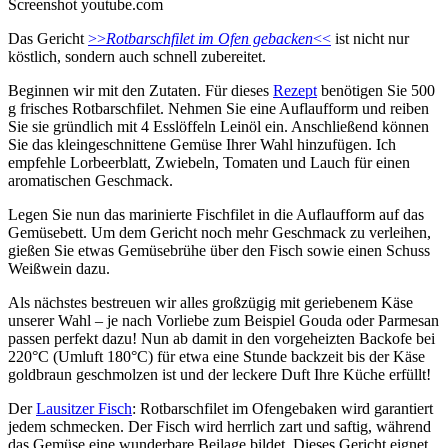
Screenshot youtube.com
Das Gericht
>>
Rotbarschfilet im Ofen gebacken
<<
ist nicht nur
köstlich, sondern auch schnell zubereitet.
Beginnen wir mit den Zutaten. Für dieses
Rezept
benötigen Sie 500
g frisches Rotbarschfilet. Nehmen Sie eine Auflaufform und reiben
Sie sie gründlich mit 4 Esslöffeln Leinöl ein. Anschließend können
Sie das kleingeschnittene Gemüse Ihrer Wahl hinzufügen. Ich
empfehle Lorbeerblatt, Zwiebeln, Tomaten und Lauch für einen
aromatischen Geschmack.
Legen Sie nun das marinierte Fischfilet in die Auflaufform auf das
Gemüsebett. Um dem Gericht noch mehr Geschmack zu verleihen,
gießen Sie etwas Gemüsebrühe über den Fisch sowie einen Schuss
Weißwein dazu.
Als nächstes bestreuen wir alles großzügig mit geriebenem Käse
unserer Wahl – je nach Vorliebe zum Beispiel Gouda oder Parmesan
passen perfekt dazu! Nun ab damit in den vorgeheizten Backofe bei
220°C (Umluft 180°C) für etwa eine Stunde backzeit bis der Käse
goldbraun geschmolzen ist und der leckere Duft Ihre Küche erfüllt!
Der
Lausitzer Fisch
: Rotbarschfilet im Ofengebaken wird garantiert
jedem schmecken. Der Fisch wird herrlich zart und saftig, während
das Gemüse eine wunderbare Beilage bildet. Dieses Gericht eignet