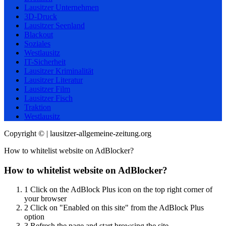
Lausitzer Unternehmen
3D-Druck
Lausitzer Seenland
Blackout
Soziales
Westlausitz
IT-Sicherheit
Lausitzer Kriminalität
Lausitzer Literatur
Lausitzer Film
Lausitzer Fisch
Traktion
Westlausitz
Copyright © | lausitzer-allgemeine-zeitung.org
How to whitelist website on AdBlocker?
How to whitelist website on AdBlocker?
1
Click on the AdBlock Plus icon on the top right corner of
your browser
2
Click on "Enabled on this site" from the AdBlock Plus
option
3
Refresh the page and start browsing the site