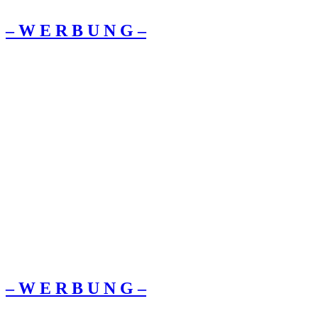
– W Ε R Β U Ν G –
– W Ε R Β U Ν G –