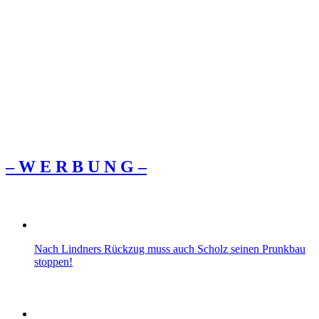
– W Ε R Β U Ν G –
Nach Lindners Rückzug muss auch Scholz seinen Prunkbau
stoppen!