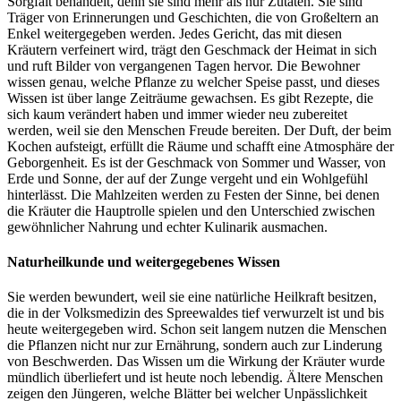
Sorgfalt behandelt, denn sie sind mehr als nur Zutaten. Sie sind
Träger von Erinnerungen und Geschichten, die von Großeltern an
Enkel weitergegeben werden. Jedes Gericht, das mit diesen
Kräutern verfeinert wird, trägt den Geschmack der Heimat in sich
und ruft Bilder von vergangenen Tagen hervor. Die Bewohner
wissen genau, welche Pflanze zu welcher Speise passt, und dieses
Wissen ist über lange Zeiträume gewachsen. Es gibt Rezepte, die
sich kaum verändert haben und immer wieder neu zubereitet
werden, weil sie den Menschen Freude bereiten. Der Duft, der beim
Kochen aufsteigt, erfüllt die Räume und schafft eine Atmosphäre der
Geborgenheit. Es ist der Geschmack von Sommer und Wasser, von
Erde und Sonne, der auf der Zunge vergeht und ein Wohlgefühl
hinterlässt. Die Mahlzeiten werden zu Festen der Sinne, bei denen
die Kräuter die Hauptrolle spielen und den Unterschied zwischen
gewöhnlicher Nahrung und echter Kulinarik ausmachen.
Naturheilkunde und weitergegebenes Wissen
Sie werden bewundert, weil sie eine natürliche Heilkraft besitzen,
die in der Volksmedizin des Spreewaldes tief verwurzelt ist und bis
heute weitergegeben wird. Schon seit langem nutzen die Menschen
die Pflanzen nicht nur zur Ernährung, sondern auch zur Linderung
von Beschwerden. Das Wissen um die Wirkung der Kräuter wurde
mündlich überliefert und ist heute noch lebendig. Ältere Menschen
zeigen den Jüngeren, welche Blätter bei welcher Unpässlichkeit