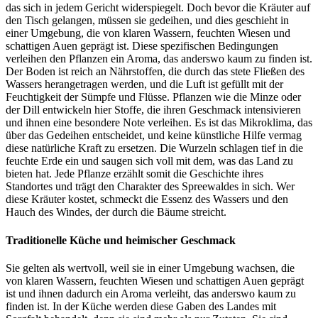
das sich in jedem Gericht widerspiegelt. Doch bevor die Kräuter auf
den Tisch gelangen, müssen sie gedeihen, und dies geschieht in
einer Umgebung, die von klaren Wassern, feuchten Wiesen und
schattigen Auen geprägt ist. Diese spezifischen Bedingungen
verleihen den Pflanzen ein Aroma, das anderswo kaum zu finden ist.
Der Boden ist reich an Nährstoffen, die durch das stete Fließen des
Wassers herangetragen werden, und die Luft ist gefüllt mit der
Feuchtigkeit der Sümpfe und Flüsse. Pflanzen wie die Minze oder
der Dill entwickeln hier Stoffe, die ihren Geschmack intensivieren
und ihnen eine besondere Note verleihen. Es ist das Mikroklima, das
über das Gedeihen entscheidet, und keine künstliche Hilfe vermag
diese natürliche Kraft zu ersetzen. Die Wurzeln schlagen tief in die
feuchte Erde ein und saugen sich voll mit dem, was das Land zu
bieten hat. Jede Pflanze erzählt somit die Geschichte ihres
Standortes und trägt den Charakter des Spreewaldes in sich. Wer
diese Kräuter kostet, schmeckt die Essenz des Wassers und den
Hauch des Windes, der durch die Bäume streicht.
Traditionelle Küche und heimischer Geschmack
Sie gelten als wertvoll, weil sie in einer Umgebung wachsen, die
von klaren Wassern, feuchten Wiesen und schattigen Auen geprägt
ist und ihnen dadurch ein Aroma verleiht, das anderswo kaum zu
finden ist. In der Küche werden diese Gaben des Landes mit