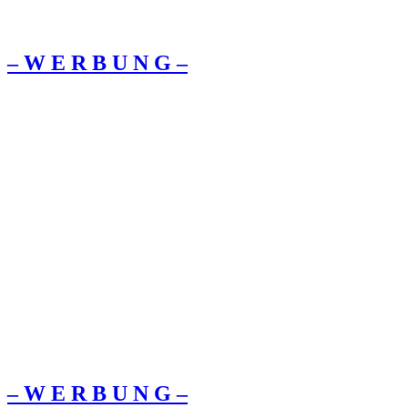
– W Ε R Β U Ν G –
– W Ε R Β U Ν G –