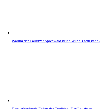
Warum der Lausitzer Spreewald keine Wildnis sein kann?
Der verbindende Faden der Tradition: Der Lausitzer…