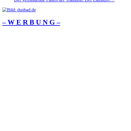
– W Ε R Β U Ν G –