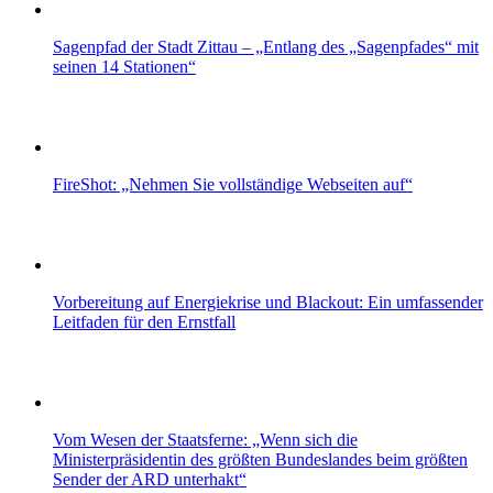
Sagenpfad der Stadt Zittau – „Entlang des „Sagenpfades“ mit
seinen 14 Stationen“
FireShot: „Nehmen Sie vollständige Webseiten auf“
Vorbereitung auf Energiekrise und Blackout: Ein umfassender
Leitfaden für den Ernstfall
Vom Wesen der Staatsferne: „Wenn sich die
Ministerpräsidentin des größten Bundeslandes beim größten
Sender der ARD unterhakt“