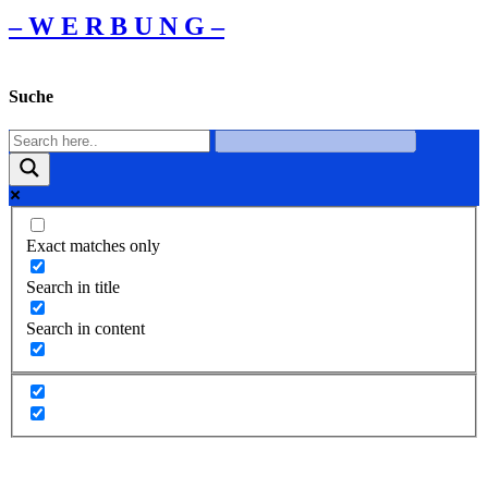
– W Ε R Β U Ν G –
Suche
Exact matches only
Search in title
Search in content