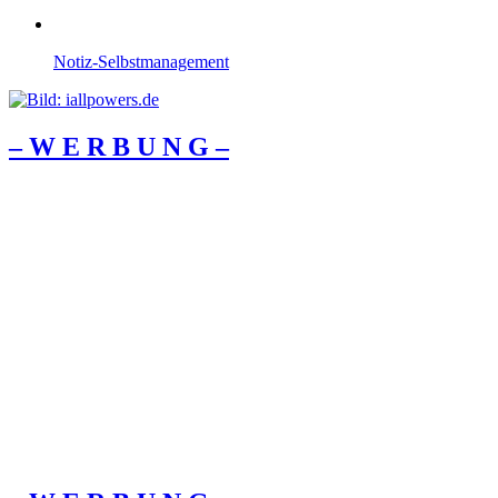
Notiz-Selbstmanagement
– W Ε R Β U Ν G –