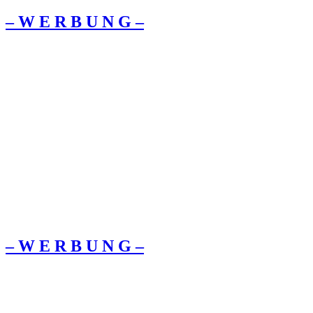
– W Ε R Β U Ν G –
– W Ε R Β U Ν G –