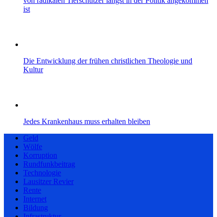
von radikalen Tierschützer längst in der Politik angekommen
ist
Die Entwicklung der frühen christlichen Theologie und
Kultur
Jedes Krankenhaus muss erhalten bleiben
Geld
Wölfe
Korruption
Rundfunkbeitrag
Technologie
Lausitzer Revier
Rente
Internet
Bildung
Infrastruktur