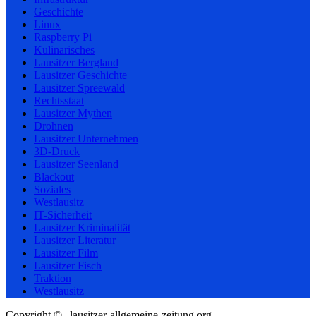
Geschichte
Linux
Raspberry Pi
Kulinarisches
Lausitzer Bergland
Lausitzer Geschichte
Lausitzer Spreewald
Rechtsstaat
Lausitzer Mythen
Drohnen
Lausitzer Unternehmen
3D-Druck
Lausitzer Seenland
Blackout
Soziales
Westlausitz
IT-Sicherheit
Lausitzer Kriminalität
Lausitzer Literatur
Lausitzer Film
Lausitzer Fisch
Traktion
Westlausitz
Copyright © | lausitzer-allgemeine-zeitung.org