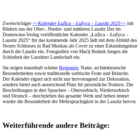
Zweiwöchiger
>>
Kalender Łužica – Łužyca – Lausitz 2025
<<
mit
Bildern aus der Ober-, Nieder- und mittleren Lausitz Der im
Domowina-Verlag veröffentlichte Kalender „Łužica – Łužyca –
Lausitz 2025“ für das kommende Jahr 2025 lädt mit dem Abbild des
Neuen Schlosses in Bad Muskau als Cover zu einer Erkundungstour
durch die Lausitz ein. Fotografien von Maćij Bulank fangen die
Schönheit der Lausitzer Landschaft ein.
Sie zeigen traumhaft schöne
Regionen
, Natur, architektonische
Besonderheiten sowie traditionelle sorbische Feste und Bräuche.
Der Kalender eignet sich nicht nur hervorragend zur Dekoration,
sondern bietet auch ausreichend Platz für persönliche Notizen. Die
Beschriftungen in drei Sprachen – Obersorbisch, Niedersorbisch
und Deutsch – durchziehen das gesamte Werk und heben immer
wieder die Besonderheit der Mehrsprachigkeit in der Lausitz hervor.
Weiterführende andere Beiträge: