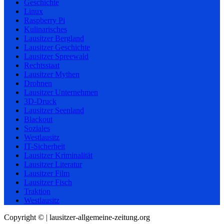
Geschichte
Linux
Raspberry Pi
Kulinarisches
Lausitzer Bergland
Lausitzer Geschichte
Lausitzer Spreewald
Rechtsstaat
Lausitzer Mythen
Drohnen
Lausitzer Unternehmen
3D-Druck
Lausitzer Seenland
Blackout
Soziales
Westlausitz
IT-Sicherheit
Lausitzer Kriminalität
Lausitzer Literatur
Lausitzer Film
Lausitzer Fisch
Traktion
Westlausitz
Copyright © | lausitzer-allgemeine-zeitung.org