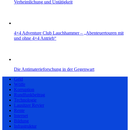
Verheimlichung und Untätigkeit
4×4 Adventure Club Lauchhammer – „Abenteuertouren mit
und ohne 4×4 Antrieb“
Die Antimaterieforschung in der Gegenwart
Geld
Wölfe
Korruption
Rundfunkbeitrag
Technologie
Lausitzer Revier
Rente
Internet
Bildung
Infrastruktur