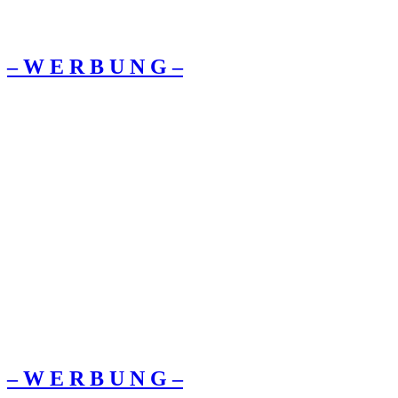
– W Ε R Β U Ν G –
– W Ε R Β U Ν G –