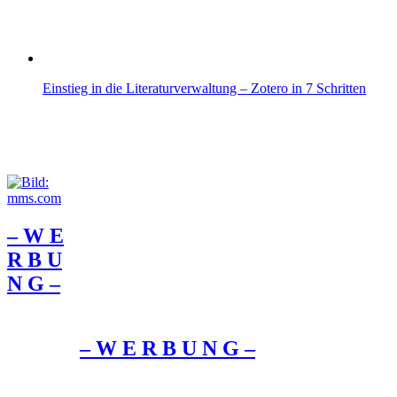
Einstieg in die Literaturverwaltung – Zotero in 7 Schritten
– W Ε
R Β U
Ν G –
– W Ε R Β U Ν G –