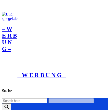
– W
Ε R Β
U Ν
G –
– W Ε R Β U Ν G –
Suche