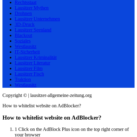
Rechtsstaat
Lausitzer Mythen
Drohnen
Lausitzer Unternehmen
3D-Druck
Lausitzer Seenland
Blackout
Soziales
Westlausitz
IT-Sicherheit
Lausitzer Kriminalität
Lausitzer Literatur
Lausitzer Film
Lausitzer Fisch
Traktion
Westlausitz
Copyright © | lausitzer-allgemeine-zeitung.org
How to whitelist website on AdBlocker?
How to whitelist website on AdBlocker?
1
Click on the AdBlock Plus icon on the top right corner of
your browser