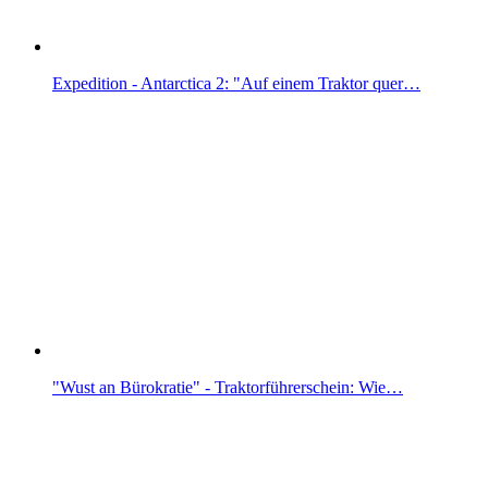
Expedition - Antarctica 2: "Auf einem Traktor quer…
"Wust an Bürokratie" - Traktorführerschein: Wie…