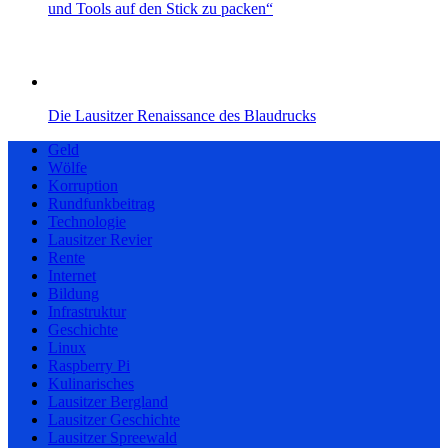
und Tools auf den Stick zu packen“
Die Lausitzer Renaissance des Blaudrucks
Geld
Wölfe
Korruption
Rundfunkbeitrag
Technologie
Lausitzer Revier
Rente
Internet
Bildung
Infrastruktur
Geschichte
Linux
Raspberry Pi
Kulinarisches
Lausitzer Bergland
Lausitzer Geschichte
Lausitzer Spreewald