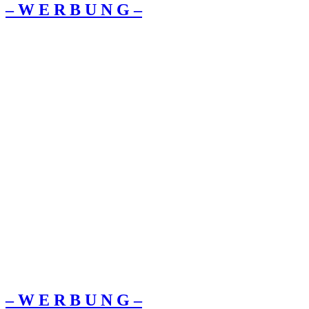
– W Ε R Β U Ν G –
– W Ε R Β U Ν G –