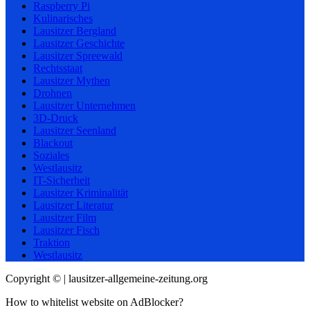
Raspberry Pi
Kulinarisches
Lausitzer Bergland
Lausitzer Geschichte
Lausitzer Spreewald
Rechtsstaat
Lausitzer Mythen
Drohnen
Lausitzer Unternehmen
3D-Druck
Lausitzer Seenland
Blackout
Soziales
Westlausitz
IT-Sicherheit
Lausitzer Kriminalität
Lausitzer Literatur
Lausitzer Film
Lausitzer Fisch
Traktion
Westlausitz
Copyright © | lausitzer-allgemeine-zeitung.org
How to whitelist website on AdBlocker?