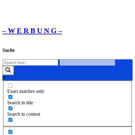
– W Ε R Β U Ν G –
Suche
Exact matches only
Search in title
Search in content