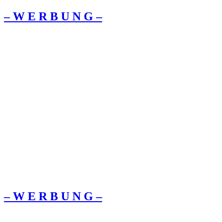
– W Ε R Β U Ν G –
– W Ε R Β U Ν G –