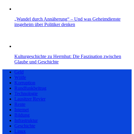
„Wandel durch Annäherung“ – Und was Geheimdienste
insgeheim über Politiker denken
Kulturgeschichte zu Herrnhut: Die Faszination zwischen
Glaube und Geschichte
Geld
Wölfe
Korruption
Rundfunkbeitrag
Technologie
Lausitzer Revier
Rente
Internet
Bildung
Infrastruktur
Geschichte
Linux