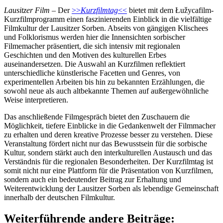
Lausitzer Film
– Der
>>
Kurzfilmtag
<<
bietet mit dem Łužycafilm-
Kurzfilmprogramm einen faszinierenden Einblick in die vielfältige
Filmkultur der Lausitzer Sorben. Abseits von gängigen Klischees
und Folklorismus werden hier die Innensichten sorbischer
Filmemacher präsentiert, die sich intensiv mit regionalen
Geschichten und den Motiven des kulturellen Erbes
auseinandersetzen. Die Auswahl an Kurzfilmen reflektiert
unterschiedliche künstlerische Facetten und Genres, von
experimentellen Arbeiten bis hin zu bekannten Erzählungen, die
sowohl neue als auch altbekannte Themen auf außergewöhnliche
Weise interpretieren.
Das anschließende Filmgespräch bietet den Zuschauern die
Möglichkeit, tiefere Einblicke in die Gedankenwelt der Filmmacher
zu erhalten und deren kreative Prozesse besser zu verstehen. Diese
Veranstaltung fördert nicht nur das Bewusstsein für die sorbische
Kultur, sondern stärkt auch den interkulturellen Austausch und das
Verständnis für die regionalen Besonderheiten. Der Kurzfilmtag ist
somit nicht nur eine Plattform für die Präsentation von Kurzfilmen,
sondern auch ein bedeutender Beitrag zur Erhaltung und
Weiterentwicklung der Lausitzer Sorben als lebendige Gemeinschaft
innerhalb der deutschen Filmkultur.
Weiterführende andere Beiträge: