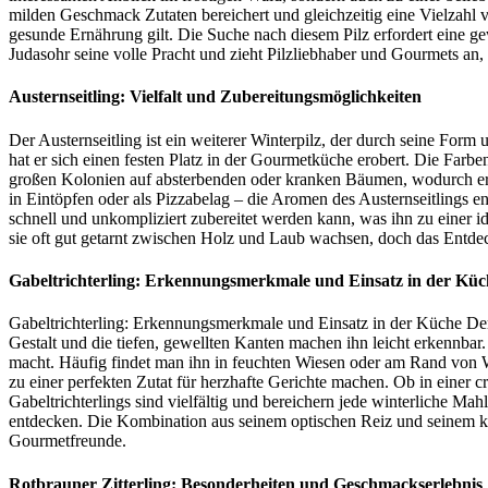
milden Geschmack Zutaten bereichert und gleichzeitig eine Vielzahl vo
gesunde Ernährung gilt. Die Suche nach diesem Pilz erfordert eine ge
Judasohr seine volle Pracht und zieht Pilzliebhaber und Gourmets an, d
Austernseitling: Vielfalt und Zubereitungsmöglichkeiten
Der Austernseitling ist ein weiterer Winterpilz, der durch seine Form 
hat er sich einen festen Platz in der Gourmetküche erobert. Die Farb
großen Kolonien auf absterbenden oder kranken Bäumen, wodurch er ni
in Eintöpfen oder als Pizzabelag – die Aromen des Austernseitlings e
schnell und unkompliziert zubereitet werden kann, was ihn zu einer 
sie oft gut getarnt zwischen Holz und Laub wachsen, doch das Entde
Gabeltrichterling: Erkennungsmerkmale und Einsatz in der Küc
Gabeltrichterling: Erkennungsmerkmale und Einsatz in der Küche Der Ga
Gestalt und die tiefen, gewellten Kanten machen ihn leicht erkennbar
macht. Häufig findet man ihn in feuchten Wiesen oder am Rand von W
zu einer perfekten Zutat für herzhafte Gerichte machen. Ob in einer c
Gabeltrichterlings sind vielfältig und bereichern jede winterliche Mahl
entdecken. Die Kombination aus seinem optischen Reiz und seinem kul
Gourmetfreunde.
Rotbrauner Zitterling: Besonderheiten und Geschmackserlebnis