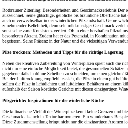
Rotbrauner Zitterling: Besonderheiten und Geschmackserlebnis Der rotb
auszeichnet. Seine glitschige, gelbliche bis bräunliche Oberfläche ha
auch unverwechselbar in der winterlichen Pilzlandschaft. Gerne wächs
zunehmender Beliebtheit, denn sein mild-nussiger Geschmack verleiht
sonst seine zarte Konsistenz verliert. Ob in einer herzhaften Pilzrahm
besonderen Akzent. Zudem hat er das Potenzial, in Kombination mit 
begeistern. Seine Präsenz in der Natur und die vielseitigen Verwend
Pilze trocknen: Methoden und Tipps für die richtige Lagerung
Neben der kreativen Zubereitung von Winterpilzen spielt auch die ri
nicht nur eine einfache Möglichkeit bietet, die gesammelten Schätze h
gegebenenfalls in dünne Scheiben zu schneiden, um einen gleichmäß
Bei der Lufttrocknung empfiehlt es sich, die Pilze in einem gut belü
sollten die Pilze in lichtdichten und luftdichten Behältern an einem 
außerhalb der Saison köstliche Gerichte mit diesen einzigartigen Wint
Pilzgerichte: Inspirationen für die winterliche Küche
Die kulinarische Vielfalt der Winterpilze kennt keine Grenzen und bi
Geschmack als auch in Textur harmonieren. Ein wunderbares Beispiel 
Diese Zusammenstellung bringt nicht nur die einzigartigen Aromen jeder