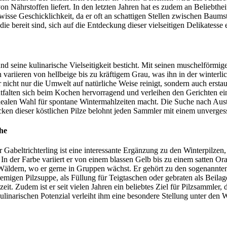
n Nährstoffen liefert. In den letzten Jahren hat es zudem an Beliebthei
wisse Geschicklichkeit, da er oft an schattigen Stellen zwischen Baum
ie bereit sind, sich auf die Entdeckung dieser vielseitigen Delikatesse 
und seine kulinarische Vielseitigkeit besticht. Mit seinen muschelförmig
en variieren von hellbeige bis zu kräftigem Grau, was ihn in der wint
cht nur die Umwelt auf natürliche Weise reinigt, sondern auch erstaun
ntfalten sich beim Kochen hervorragend und verleihen den Gerichten ein
idealen Wahl für spontane Wintermahlzeiten macht. Die Suche nach Aus
cken dieser köstlichen Pilze belohnt jeden Sammler mit einem unverge
he
beltrichterling ist eine interessante Ergänzung zu den Winterpilzen, d
. In der Farbe variiert er von einem blassen Gelb bis zu einem satten 
äldern, wo er gerne in Gruppen wächst. Er gehört zu den sogenannten 
remigen Pilzsuppe, als Füllung für Teigtaschen oder gebraten als Beila
zeit. Zudem ist er seit vielen Jahren ein beliebtes Ziel für Pilzsammler,
inarischen Potenzial verleiht ihm eine besondere Stellung unter den 