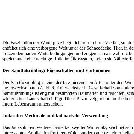
Die Faszination der Winterpilze liegt nicht nur in ihrer Vielfalt, so
entfaltet sich eine verborgene Welt unter der Schneedecke. Hier, in
trotzen den harten Winterbedingungen und zeigen sich als wahre Übe
spielen auch eine wichtige Rolle im Ökosystem, indem sie Nährstoff
Der Samtfußrübling: Eigenschaften und Vorkommen
Der Samtfußrübling ist eine der faszinierendsten Arten unter den Win
unverwechselbaren Anblick. Oft wächst er in Gesellschaft von ander
Samtfußrüblings ist eng mit bestimmten Baumarten und feuchten, scha
winterlichen Landschaft einfügt. Diese Pilzart zeigt nicht nur die b
ihrem Lebensraum untersuchen.
Judasohr: Merkmale und kulinarische Verwendung
Das Judasohr, ein weiterer bemerkenswerter Winterpilz, zeichnet sich
interessanten Anblick im frostigen Wald, sondern auch zu einer belieb