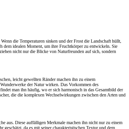
n. Wenn die Temperaturen sinken und der Frost die Landschaft hüllt,
ach dem idealen Moment, um ihre Fruchtkörper zu entwickeln. Sie
iehen nicht nur die Blicke von Naturfreunden auf sich, sondern
tischen, leicht gewellten Ränder machen ihn zu einem
eine Wunderwerke der Natur wirken. Das Vorkommen des
findet man ihn häufig, wo er sich harmonisch in das Gesamtbild der
 Forscher, die die komplexen Wechselwirkungen zwischen den Arten und
läche aus. Diese auffälligen Merkmale machen ihn nicht nur zu einem
hr geschätzt, da es mit seiner charakteristischen Textur und dem