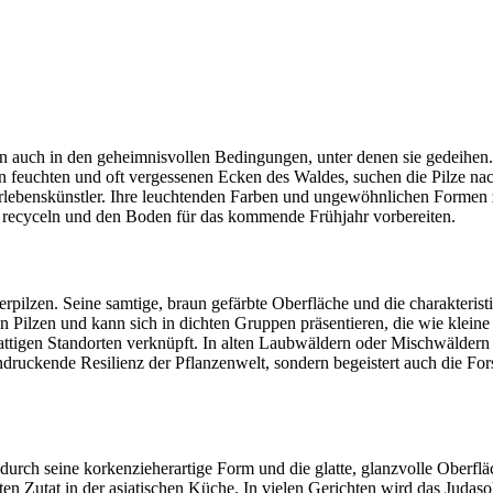
ndern auch in den geheimnisvollen Bedingungen, unter denen sie gedeihe
 den feuchten und oft vergessenen Ecken des Waldes, suchen die Pilze n
rlebenskünstler. Ihre leuchtenden Farben und ungewöhnlichen Formen z
e recyceln und den Boden für das kommende Frühjahr vorbereiten.
terpilzen. Seine samtige, braun gefärbte Oberfläche und die charakteris
en Pilzen und kann sich in dichten Gruppen präsentieren, die wie kl
ttigen Standorten verknüpft. In alten Laubwäldern oder Mischwäldern 
eeindruckende Resilienz der Pflanzenwelt, sondern begeistert auch die
 durch seine korkenzieherartige Form und die glatte, glanzvolle Oberf
ten Zutat in der asiatischen Küche. In vielen Gerichten wird das Judaso