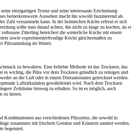
 seine einzigartigen Textur und seine interessante Erscheinung
 Dieses bemerkenswerte Aussehen macht ihn sowohl faszinierend als
oßer Zahl versammeln kann. In der heimischen Küche erfreut er sich
itung sollte man darauf achten, ihn nicht zu lange zu kochen, da er
r rotbraune Zitterling bereichert die winterliche Küche mit einem
rmets sowie experimentierfreudige Köche gleichermaßen zu
der Pilzsammlung im Winter.
eschmack zu bewahren. Eine beliebte Methode ist das Trocknen, das
st es wichtig, die Pilze vor dem Trocknen gründlich zu reinigen und
weder an der Luft oder in einem Dörrautomaten getrocknet werden.
e optimale Luftzirkulation gewährleistet wird. Nach dem Trocknen
längere Zeiträume hinweg zu erhalten. So ist es möglich, auch
n zu lassen.
sind Kombinationen aus verschiedenen Pilzsorten, die sowohl in
terlinge zusammen mit frischem Gemüse und Kräutern sautiert werden.
e begeistert.