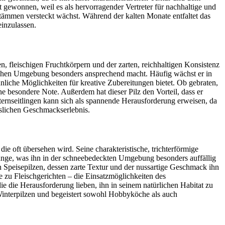
t gewonnen, weil es als hervorragender Vertreter für nachhaltige und
stämmen versteckt wächst. Während der kalten Monate entfaltet das
einzulassen.
en, fleischigen Fruchtkörpern und der zarten, reichhaltigen Konsistenz
erlichen Umgebung besonders ansprechend macht. Häufig wächst er in
liche Möglichkeiten für kreative Zubereitungen bietet. Ob gebraten,
e besondere Note. Außerdem hat dieser Pilz den Vorteil, dass er
ternseitlingen kann sich als spannende Herausforderung erweisen, da
sslichen Geschmackserlebnis.
ie oft übersehen wird. Seine charakteristische, trichterförmige
Orange, was ihn in der schneebedeckten Umgebung besonders auffällig
Speisepilzen, dessen zarte Textur und der nussartige Geschmack ihn
ge zu Fleischgerichten – die Einsatzmöglichkeiten des
 die die Herausforderung lieben, ihn in seinem natürlichen Habitat zu
Winterpilzen und begeistert sowohl Hobbyköche als auch