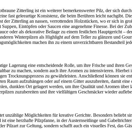
raune Zitterling ist ein weiterer bemerkenswerter Pilz, der sich durch
t eine fast geleeartige Konsistenz, die beim Berühren leicht nachgibt.
t der Zitterling an nassen, verrottenden Holzstücken, wo er sich in gr
 Suppen, Eintöpfen oder Saucen eine angenehme Finesse. Bei der Zubere
sauce oder als dekorative Beilage zu einem festlichen Hauptgericht – de
anderen Winterpilzen als Highlight auf dem Teller zu glänzen und Gou
ungsmöglichkeiten machen ihn zu einem unverzichtbaren Bestandteil je
chtige Lagerung eine entscheidende Rolle, um ihre Frische und ihren G
altbar zu machen, sondern auch ihre Aromen zu intensivieren. Hierbei i
igen Trocknungsprozess zu gewährleisten. Anschließend können sie ent
fteten Raum aufzuhängen oder auf einem Gitter auszubreiten, damit ein
kühlen, dunklen Ort gelagert werden, um ihre Qualität und Aromen über 
erpilzen zuzubereiten und ihre vielfältigen Geschmäcker wieder auflebe
etet unzählige Möglichkeiten für kreative Gerichte. Besonders beliebt 
ist eine herzhafte Pilzpfanne, in der Austernseitlinge und Gabeltrich
 Pilzart zur Geltung, sondern schafft auch ein visuelles Fest, das Gäst