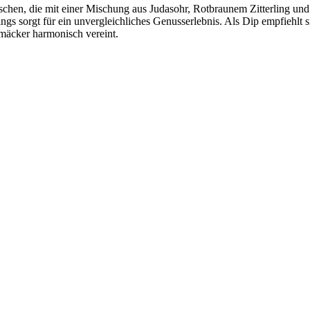
igtaschen, die mit einer Mischung aus Judasohr, Rotbraunem Zitterling 
gs sorgt für ein unvergleichliches Genusserlebnis. Als Dip empfiehlt si
hmäcker harmonisch vereint.