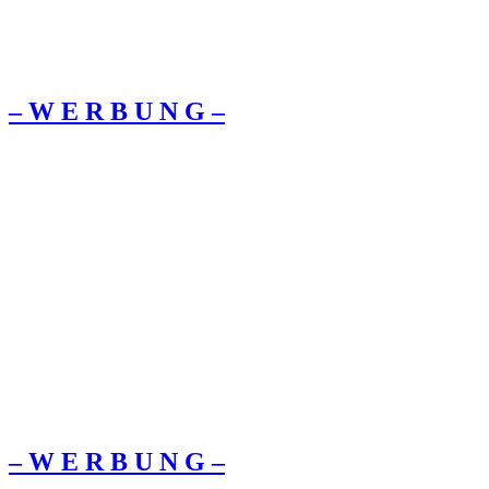
– W Ε R Β U Ν G –
– W Ε R Β U Ν G –