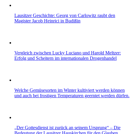
Lausitzer Geschichte: Georg von Carlowitz raubt den
Magister Jacob Heinrici in Budißin
Vergleich zwischen Lucky Luciano und Harold Meltzer:
Erfolg und Scheitern im internationalen Drogenhandel
Welche Gemüsesorten im Winter kultiviert werden können
und auch bei frostigen Temperaturen geerntet werden dürfen.
„Der Gottesdienst ist zurück an seinem Ursprung“ – Die
Bedeutung der Lausitzer Hauskirchen für den Glauben