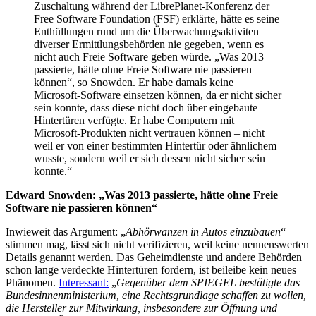
Zuschaltung während der LibrePlanet-Konferenz der
Free Software Foundation (FSF) erklärte, hätte es seine
Enthüllungen rund um die Überwachungsaktiviten
diverser Ermittlungsbehörden nie gegeben, wenn es
nicht auch Freie Software geben würde. „Was 2013
passierte, hätte ohne Freie Software nie passieren
können“, so Snowden. Er habe damals keine
Microsoft-Software einsetzen können, da er nicht sicher
sein konnte, dass diese nicht doch über eingebaute
Hintertüren verfügte. Er habe Computern mit
Microsoft-Produkten nicht vertrauen können – nicht
weil er von einer bestimmten Hintertür oder ähnlichem
wusste, sondern weil er sich dessen nicht sicher sein
konnte.“
Edward Snowden
: „Was 2013 passierte, hätte ohne Freie
Software nie passieren können“
Inwieweit das Argument: „
Abhörwanzen in Autos einzubauen
“
stimmen mag, lässt sich nicht verifizieren, weil keine nennenswerten
Details genannt werden. Das Geheimdienste und andere Behörden
schon lange verdeckte Hintertüren fordern, ist beileibe kein neues
Phänomen.
Interessant:
„
Gegenüber dem SPIEGEL bestätigte das
Bundesinnenministerium, eine Rechtsgrundlage schaffen zu wollen,
die Hersteller zur Mitwirkung, insbesondere zur Öffnung und