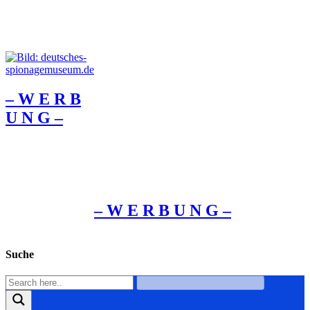
– W Ε R Β
U Ν G –
– W Ε R Β U Ν G –
Suche