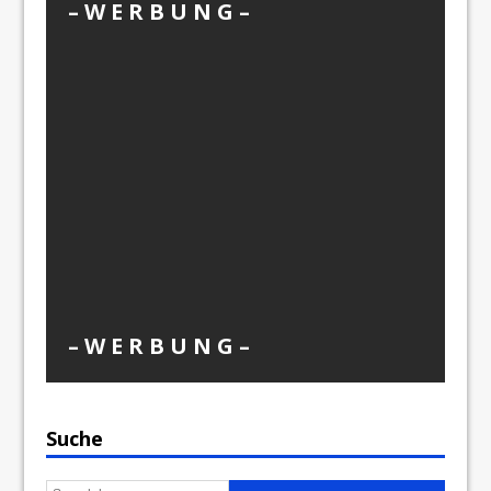
– W Ε R Β U Ν G –
– W Ε R Β U Ν G –
Suche