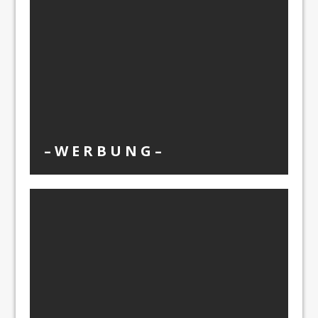
– W Ε R Β U Ν G –