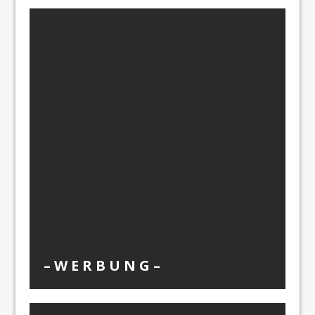
– W Ε R Β U Ν G –