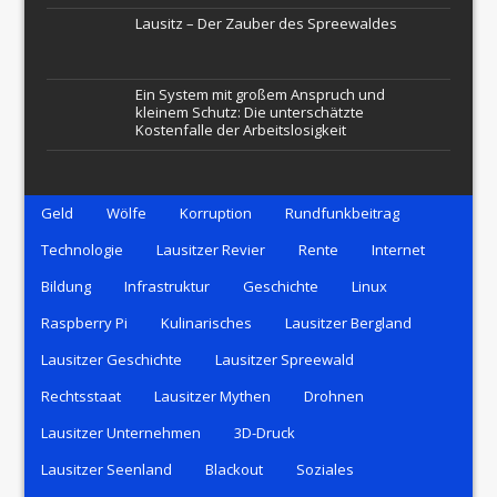
Lausitz – Der Zauber des Spreewaldes
Ein System mit großem Anspruch und
kleinem Schutz: Die unterschätzte
Kostenfalle der Arbeitslosigkeit
Geld
Wölfe
Korruption
Rundfunkbeitrag
Technologie
Lausitzer Revier
Rente
Internet
Bildung
Infrastruktur
Geschichte
Linux
Raspberry Pi
Kulinarisches
Lausitzer Bergland
Lausitzer Geschichte
Lausitzer Spreewald
Rechtsstaat
Lausitzer Mythen
Drohnen
Lausitzer Unternehmen
3D-Druck
Lausitzer Seenland
Blackout
Soziales