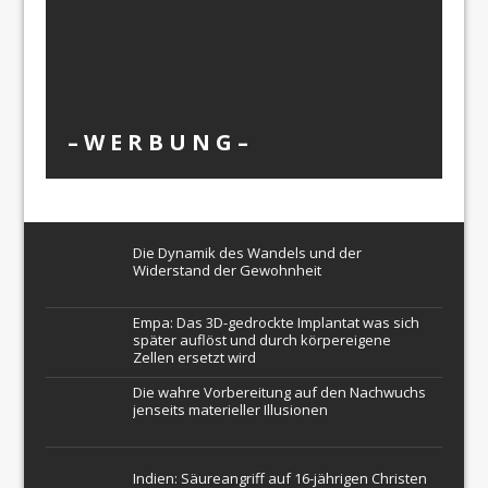
– W Ε R Β U Ν G –
Die Dynamik des Wandels und der
Widerstand der Gewohnheit
Empa: Das 3D-gedrockte Implantat was sich
später auflöst und durch körpereigene
Zellen ersetzt wird
Die wahre Vorbereitung auf den Nachwuchs
jenseits materieller Illusionen
Indien: Säureangriff auf 16-jährigen Christen