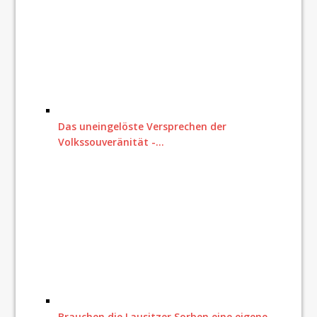
Das uneingelöste Versprechen der
Volkssouveränität -…
Brauchen die Lausitzer Sorben eine eigene…