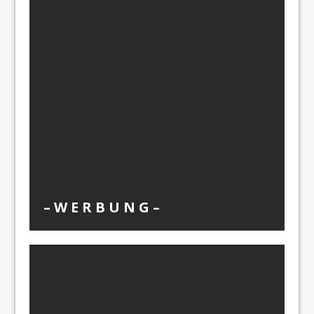
– W Ε R Β U Ν G –