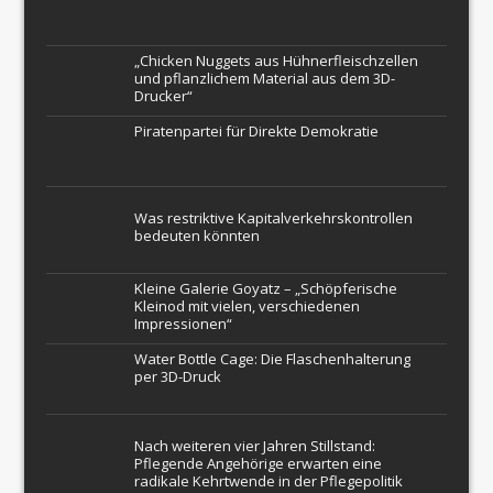
„Chicken Nuggets aus Hühnerfleischzellen
und pflanzlichem Material aus dem 3D-
Drucker“
Piratenpartei für Direkte Demokratie
Was restriktive Kapitalverkehrskontrollen
bedeuten könnten
Kleine Galerie Goyatz – „Schöpferische
Kleinod mit vielen, verschiedenen
Impressionen“
Water Bottle Cage: Die Flaschenhalterung
per 3D-Druck
Nach weiteren vier Jahren Stillstand:
Pflegende Angehörige erwarten eine
radikale Kehrtwende in der Pflegepolitik