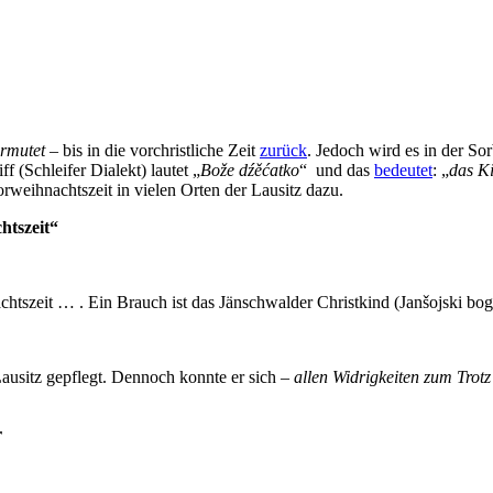
rmutet
– bis in die vorchristliche Zeit
zurück
. Jedoch wird es in der So
f (Schleifer Dialekt) lautet „
Bože dźěćatko
“ und das
bedeutet
: „
das K
Vorweihnachtszeit in vielen Orten der Lausitz dazu.
htszeit“
htszeit … . Ein Brauch ist das Jänschwalder Christkind (Janšojski bog)
Lausitz gepflegt. Dennoch konnte er sich –
allen Widrigkeiten zum Trotz
r