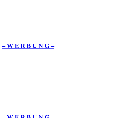
– W Ε R Β U Ν G –
– W Ε R Β U Ν G –