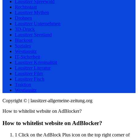
Lausitzer Spreewald
Rechtsstaat
Lausitzer Mythen
Drohnen
Lausitzer Unternehmen
3D-Druck
Lausitzer Seenland
Blackout
Soziales
Westlausitz
IT-Sicherheit
Lausitzer Kriminalität
Lausitzer Literatur
Lausitzer Film
Lausitzer Fisch
Traktion
Westlausitz
Copyright © | lausitzer-allgemeine-zeitung.org
How to whitelist website on AdBlocker?
How to whitelist website on AdBlocker?
1
Click on the AdBlock Plus icon on the top right corner of