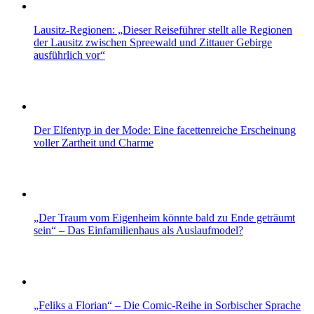
Lausitz-Regionen: „Dieser Reiseführer stellt alle Regionen
der Lausitz zwischen Spreewald und Zittauer Gebirge
ausführlich vor“
Der Elfentyp in der Mode: Eine facettenreiche Erscheinung
voller Zartheit und Charme
„Der Traum vom Eigenheim könnte bald zu Ende geträumt
sein“ – Das Einfamilienhaus als Auslaufmodel?
„Feliks a Florian“ – Die Comic-Reihe in Sorbischer Sprache