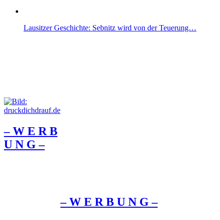
Lausitzer Geschichte: Sebnitz wird von der Teuerung…
– W Ε R Β
U Ν G –
– W Ε R Β U Ν G –