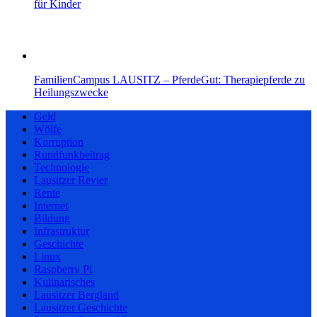
für Kinder
FamilienCampus LAUSITZ – PferdeGut: Therapiepferde zu
Heilungszwecke
Geld
Wölfe
Korruption
Rundfunkbeitrag
Technologie
Lausitzer Revier
Rente
Internet
Bildung
Infrastruktur
Geschichte
Linux
Raspberry Pi
Kulinarisches
Lausitzer Bergland
Lausitzer Geschichte