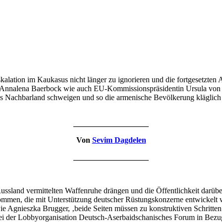
lation im Kaukasus nicht länger zu ignorieren und die fortgesetzten 
rin Annalena Baerbock wie auch EU-Kommissionspräsidentin Ursula von 
s Nachbarland schweigen und so die armenische Bevölkerung kläglich 
___________________
Von
Sevim Dagdelen
___________________
ssland vermittelten Waffenruhe drängen und die Öffentlichkeit darübe
men, die mit Unterstützung deutscher Rüstungskonzerne entwickelt w
ie Agnieszka Brugger, ‚beide Seiten müssen zu konstruktiven Schritte
 bei der Lobbyorganisation Deutsch-Aserbaidschanisches Forum in Bezu