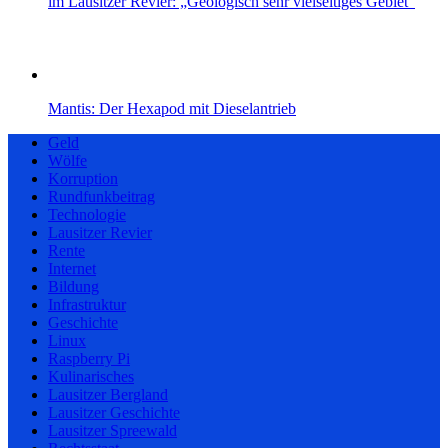
im Lausitzer Revier: „Geologisch sehr vielseitiges Gebiet“
Mantis: Der Hexapod mit Dieselantrieb
Geld
Wölfe
Korruption
Rundfunkbeitrag
Technologie
Lausitzer Revier
Rente
Internet
Bildung
Infrastruktur
Geschichte
Linux
Raspberry Pi
Kulinarisches
Lausitzer Bergland
Lausitzer Geschichte
Lausitzer Spreewald