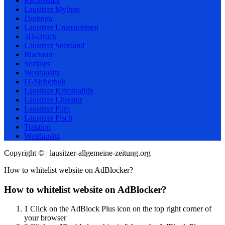
Rechtsstaat
Lausitzer Mythen
Drohnen
Lausitzer Unternehmen
3D-Druck
Lausitzer Seenland
Blackout
Soziales
Westlausitz
IT-Sicherheit
Lausitzer Kriminalität
Lausitzer Literatur
Lausitzer Film
Lausitzer Fisch
Traktion
Westlausitz
Copyright © | lausitzer-allgemeine-zeitung.org
How to whitelist website on AdBlocker?
How to whitelist website on AdBlocker?
1
Click on the AdBlock Plus icon on the top right corner of
your browser