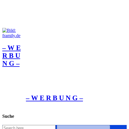
– W Ε
R Β U
Ν G –
– W Ε R Β U Ν G –
Suche