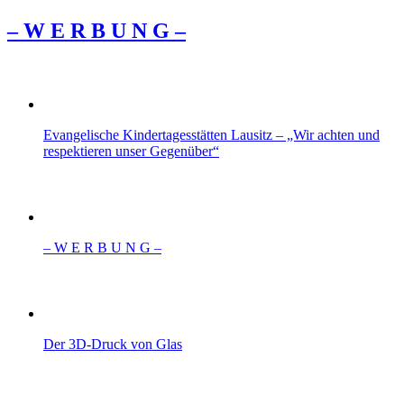
– W Ε R Β U Ν G –
Evangelische Kindertagesstätten Lausitz – „Wir achten und
respektieren unser Gegenüber“
– W Ε R Β U Ν G –
Der 3D-Druck von Glas