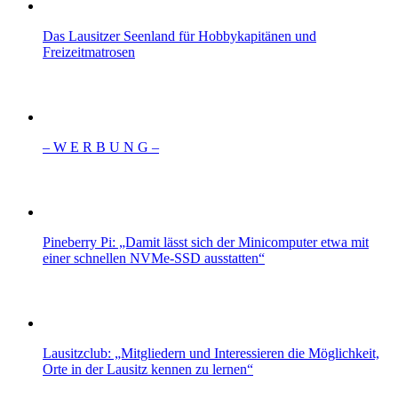
Das Lausitzer Seenland für Hobbykapitänen und
Freizeitmatrosen
– W Ε R Β U Ν G –
Pineberry Pi: „Damit lässt sich der Minicomputer etwa mit
einer schnellen NVMe-SSD ausstatten“
Lausitzclub: „Mitgliedern und Interessieren die Möglichkeit,
Orte in der Lausitz kennen zu lernen“