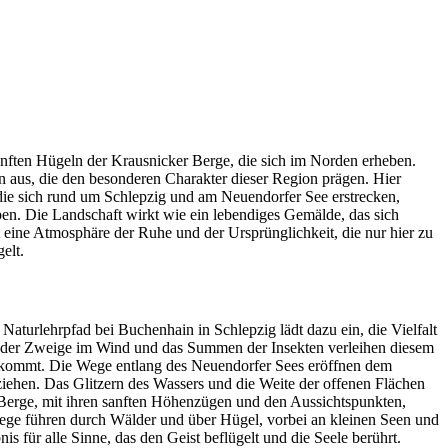
nften Hügeln der Krausnicker Berge, die sich im Norden erheben.
ten aus, die den besonderen Charakter dieser Region prägen. Hier
 die sich rund um Schlepzig und am Neuendorfer See erstrecken,
ben. Die Landschaft wirkt wie ein lebendiges Gemälde, das sich
 eine Atmosphäre der Ruhe und der Ursprünglichkeit, die nur hier zu
elt.
turlehrpfad bei Buchenhain in Schlepzig lädt dazu ein, die Vielfalt
en der Zweige im Wind und das Summen der Insekten verleihen diesem
e kommt. Die Wege entlang des Neuendorfer Sees eröffnen dem
ziehen. Das Glitzern des Wassers und die Weite der offenen Flächen
r Berge, mit ihren sanften Höhenzügen und den Aussichtspunkten,
ege führen durch Wälder und über Hügel, vorbei an kleinen Seen und
 für alle Sinne, das den Geist beflügelt und die Seele berührt.