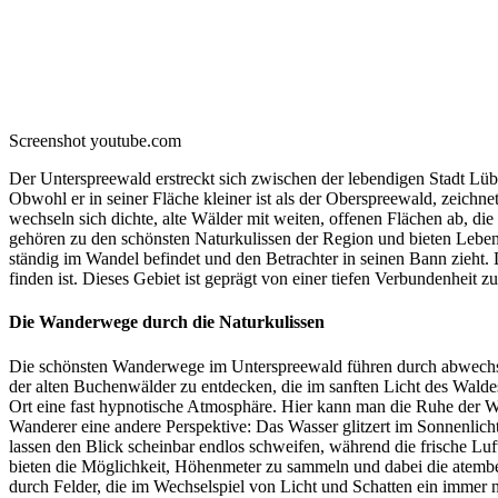
Screenshot youtube.com
Der Unterspreewald erstreckt sich zwischen der lebendigen Stadt Lü
Obwohl er in seiner Fläche kleiner ist als der Oberspreewald, zeichne
wechseln sich dichte, alte Wälder mit weiten, offenen Flächen ab, d
gehören zu den schönsten Naturkulissen der Region und bieten Lebens
ständig im Wandel befindet und den Betrachter in seinen Bann zieht.
finden ist. Dieses Gebiet ist geprägt von einer tiefen Verbundenheit 
Die Wanderwege durch die Naturkulissen
Die schönsten Wanderwege im Unterspreewald führen durch abwechslun
der alten Buchenwälder zu entdecken, die im sanften Licht des Wald
Ort eine fast hypnotische Atmosphäre. Hier kann man die Ruhe der 
Wanderer eine andere Perspektive: Das Wasser glitzert im Sonnenlich
lassen den Blick scheinbar endlos schweifen, während die frische Lu
bieten die Möglichkeit, Höhenmeter zu sammeln und dabei die atemb
durch Felder, die im Wechselspiel von Licht und Schatten ein immer n