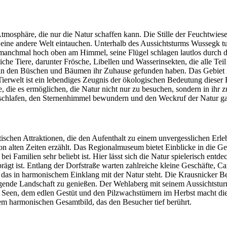
sphäre, die nur die Natur schaffen kann. Die Stille der Feuchtwiesen
n eine andere Welt eintauchen. Unterhalb des Aussichtsturms Wussegk t
ch manchmal hoch oben am Himmel, seine Flügel schlagen lautlos durch d
che Tiere, darunter Frösche, Libellen und Wasserinsekten, die alle Tei
 in den Büschen und Bäumen ihr Zuhause gefunden haben. Das Gebiet ist
Tierwelt ist ein lebendiges Zeugnis der ökologischen Bedeutung dieser 
die es ermöglichen, die Natur nicht nur zu besuchen, sondern in ihr 
schlafen, den Sternenhimmel bewundern und den Weckruf der Natur gan
tischen Attraktionen, die den Aufenthalt zu einem unvergesslichen Erl
as von alten Zeiten erzählt. Das Regionalmuseum bietet Einblicke in di
ei Familien sehr beliebt ist. Hier lässt sich die Natur spielerisch en
gt ist. Entlang der Dorfstraße warten zahlreiche kleine Geschäfte, Caf
, das in harmonischem Einklang mit der Natur steht. Die Krausnicker B
ende Landschaft zu genießen. Der Wehlaberg mit seinem Aussichtsturm
n Seen, dem edlen Gestüt und den Pilzwachstümern im Herbst macht di
em harmonischen Gesamtbild, das den Besucher tief berührt.