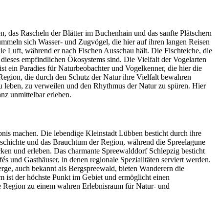
, das Rascheln der Blätter im Buchenhain und das sanfte Plätschern
ummeln sich Wasser- und Zugvögel, die hier auf ihren langen Reisen
ie Luft, während er nach Fischen Ausschau hält. Die Fischteiche, die
l dieses empfindlichen Ökosystems sind. Die Vielfalt der Vogelarten
 ein Paradies für Naturbeobachter und Vogelkenner, die hier die
Region, die durch den Schutz der Natur ihre Vielfalt bewahren
zu leben, zu verweilen und den Rhythmus der Natur zu spüren. Hier
z unmittelbar erleben.
ebnis machen. Die lebendige Kleinstadt Lübben besticht durch ihre
e Geschichte und das Brauchtum der Region, während die Spreelagune
tdecken und erleben. Das charmante Spreewalddorf Schlepzig besticht
és und Gasthäuser, in denen regionale Spezialitäten serviert werden.
erge, auch bekannt als Bergspreewald, bieten Wanderern die
 ist der höchste Punkt im Gebiet und ermöglicht einen
e Region zu einem wahren Erlebnisraum für Natur- und