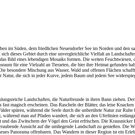
bben im Süden, dem friedlichen Neuendorfer See im Norden und den sa
t sich dieses Gebiet durch eine unvergleichliche Vielfalt an Landschaf
ie das Bild eines lebendigen Mosaiks formen. Die weiten Feuchtwiesen,
raum für eine Vielzahl an Tierarten, die hier ihre Heimat gefunden ha
 Die besondere Mischung aus Wasser, Wald und offenen Flächen schafft
zur Natur, die sich in jeder Kurve, jedem Baum und jedem See widerspieg
gsreiche Landschaften, die Naturfreunde in ihren Bann ziehen. Der Na
es fast magisch erscheinen. Das Rascheln der Blätter, das leise Knack
Wälder spüren, während die Seele durch die unberührte Natur zur Ruh
t, während man auf Pfaden wandert, die sich an den Uferlinien entlang
ft und das Zwitschern der Vögel den Geist erfrischen. Die Krausnicke
eraubende Aussicht auf die umliegende Landschaft zu genießen. Die W
eues Panorama offenbaren. Das Wandern in dieser Region ist ein Erlebnis