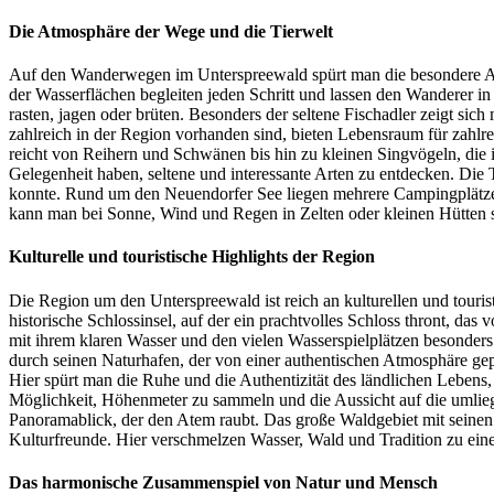
Die Atmosphäre der Wege und die Tierwelt
Auf den Wanderwegen im Unterspreewald spürt man die besondere Atmo
der Wasserflächen begleiten jeden Schritt und lassen den Wanderer i
rasten, jagen oder brüten. Besonders der seltene Fischadler zeigt si
zahlreich in der Region vorhanden sind, bieten Lebensraum für zahlrei
reicht von Reihern und Schwänen bis hin zu kleinen Singvögeln, die
Gelegenheit haben, seltene und interessante Arten zu entdecken. Die 
konnte. Rund um den Neuendorfer See liegen mehrere Campingplätze, 
kann man bei Sonne, Wind und Regen in Zelten oder kleinen Hütten 
Kulturelle und touristische Highlights der Region
Die Region um den Unterspreewald ist reich an kulturellen und touris
historische Schlossinsel, auf der ein prachtvolles Schloss thront, d
mit ihrem klaren Wasser und den vielen Wasserspielplätzen besonders b
durch seinen Naturhafen, der von einer authentischen Atmosphäre geprä
Hier spürt man die Ruhe und die Authentizität des ländlichen Lebens
Möglichkeit, Höhenmeter zu sammeln und die Aussicht auf die umlieg
Panoramablick, der den Atem raubt. Das große Waldgebiet mit seine
Kulturfreunde. Hier verschmelzen Wasser, Wald und Tradition zu ein
Das harmonische Zusammenspiel von Natur und Mensch