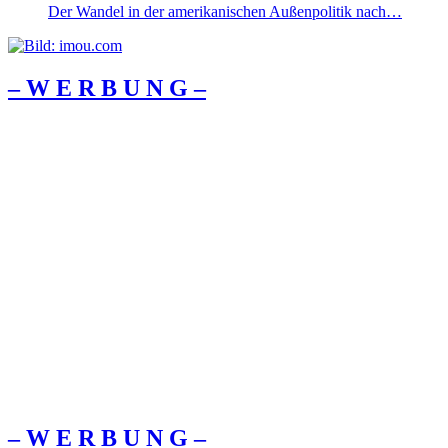
Der Wandel in der amerikanischen Außenpolitik nach…
– W Ε R Β U Ν G –
– W Ε R Β U Ν G –