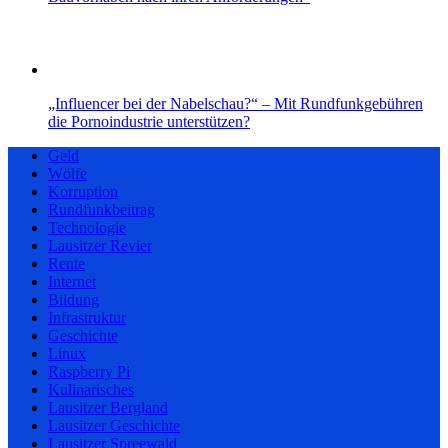
„Influencer bei der Nabelschau?“ – Mit Rundfunkgebühren
die Pornoindustrie unterstützen?
Geld
Wölfe
Korruption
Rundfunkbeitrag
Technologie
Lausitzer Revier
Rente
Internet
Bildung
Infrastruktur
Geschichte
Linux
Raspberry Pi
Kulinarisches
Lausitzer Bergland
Lausitzer Geschichte
Lausitzer Spreewald