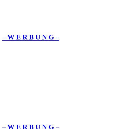
– W Ε R Β U Ν G –
– W Ε R Β U Ν G –