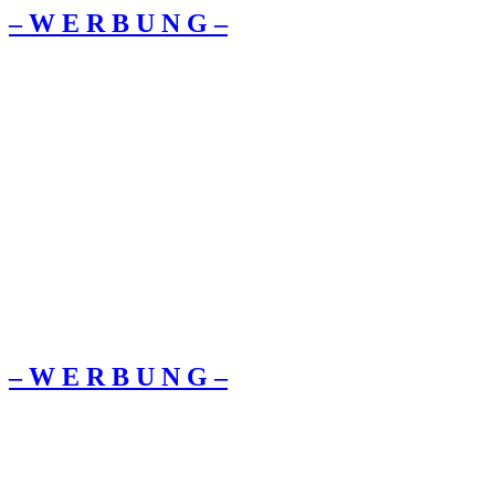
– W Ε R Β U Ν G –
– W Ε R Β U Ν G –