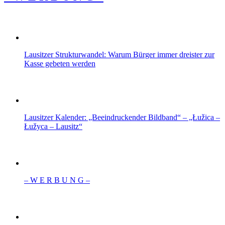
Lausitzer Strukturwandel: Warum Bürger immer dreister zur
Kasse gebeten werden
Lausitzer Kalender: „Beeindruckender Bildband“ – „Łužica –
Łužyca – Lausitz“
– W Ε R Β U Ν G –