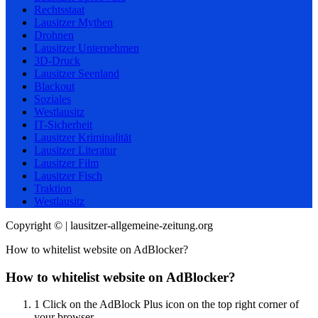
Rechtsstaat
Lausitzer Mythen
Drohnen
Lausitzer Unternehmen
3D-Druck
Lausitzer Seenland
Blackout
Soziales
Westlausitz
IT-Sicherheit
Lausitzer Kriminalität
Lausitzer Literatur
Lausitzer Film
Lausitzer Fisch
Traktion
Westlausitz
Copyright © | lausitzer-allgemeine-zeitung.org
How to whitelist website on AdBlocker?
How to whitelist website on AdBlocker?
1
Click on the AdBlock Plus icon on the top right corner of
your browser