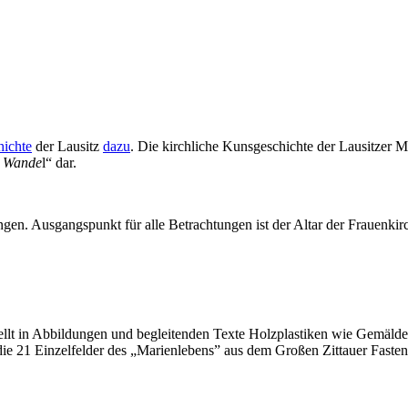
ichte
der Lausitz
dazu
. Die kirchliche Kunsgeschichte der Lausitzer 
d Wande
l“ dar.
en. Ausgangspunkt für alle Betrachtungen ist der Altar der Frauenkir
lt in Abbildungen und begleitenden Texte Holzplastiken wie Gemälde 
 die 21 Einzelfelder des „Marienlebens” aus dem Großen Zittauer Faste