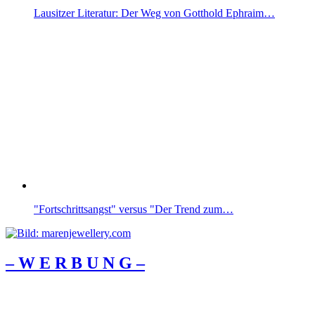
Lausitzer Literatur: Der Weg von Gotthold Ephraim…
"Fortschrittsangst" versus "Der Trend zum…
– W Ε R Β U Ν G –