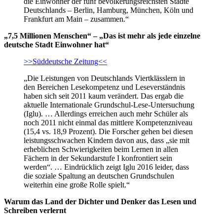
die Einwohner der fünf bevölkerungsreichsten Städte
Deutschlands – Berlin, Hamburg, München, Köln und
Frankfurt am Main – zusammen.“
„7,5 Millionen Menschen“ – „Das ist mehr als jede einzelne
deutsche Stadt Einwohner hat“
>>Süddeutsche Zeitung<<
„Die Leistungen von Deutschlands Viertklässlern in
den Bereichen Lesekompetenz und Leseverständnis
haben sich seit 2011 kaum verändert. Das ergab die
aktuelle Internationale Grundschul-Lese-Untersuchung
(Iglu). … Allerdings erreichen auch mehr Schüler als
noch 2011 nicht einmal das mittlere Kompetenzniveau
(15,4 vs. 18,9 Prozent). Die Forscher gehen bei diesen
leistungsschwachen Kindern davon aus, dass „sie mit
erheblichen Schwierigkeiten beim Lernen in allen
Fächern in der Sekundarstufe I konfrontiert sein
werden“. … Eindrücklich zeigt Iglu 2016 leider, dass
die soziale Spaltung an deutschen Grundschulen
weiterhin eine große Rolle spielt.“
Warum das Land der Dichter und Denker das Lesen und
Schreiben verlernt