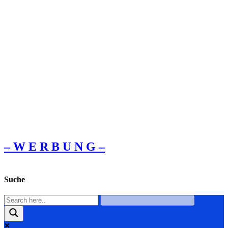
– W Ε R Β U Ν G –
Suche