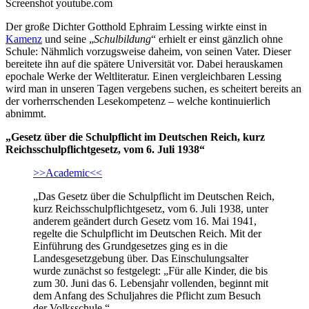
Screenshot youtube.com
Der große Dichter Gotthold Ephraim Lessing wirkte einst in
Kamenz
und seine „
Schulbildung
“ erhielt er einst gänzlich ohne
Schule: Nähmlich vorzugsweise daheim, von seinen Vater. Dieser
bereitete ihn auf die spätere Universität vor. Dabei herauskamen
epochale Werke der Weltliteratur. Einen vergleichbaren Lessing
wird man in unseren Tagen vergebens suchen, es scheitert bereits an
der vorherrschenden Lesekompetenz – welche kontinuierlich
abnimmt.
„Gesetz über die Schulpflicht im Deutschen Reich, kurz
Reichsschulpflichtgesetz, vom 6. Juli 1938“
>>Academic<<
„Das Gesetz über die Schulpflicht im Deutschen Reich,
kurz Reichsschulpflichtgesetz, vom 6. Juli 1938, unter
anderem geändert durch Gesetz vom 16. Mai 1941,
regelte die Schulpflicht im Deutschen Reich. Mit der
Einführung des Grundgesetzes ging es in die
Landesgesetzgebung über. Das Einschulungsalter
wurde zunächst so festgelegt: „Für alle Kinder, die bis
zum 30. Juni das 6. Lebensjahr vollenden, beginnt mit
dem Anfang des Schuljahres die Pflicht zum Besuch
der Volksschule.“