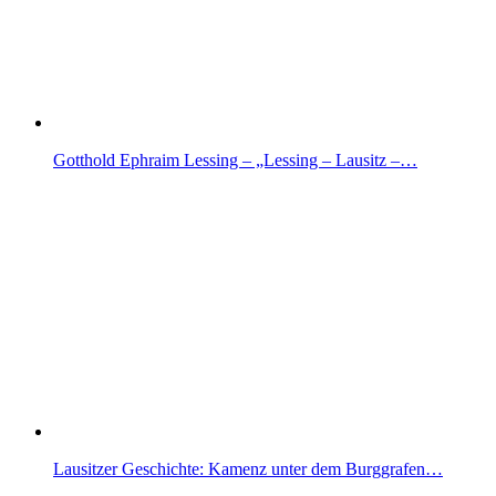
Gotthold Ephraim Lessing – „Lessing – Lausitz –…
Lausitzer Geschichte: Kamenz unter dem Burggrafen…