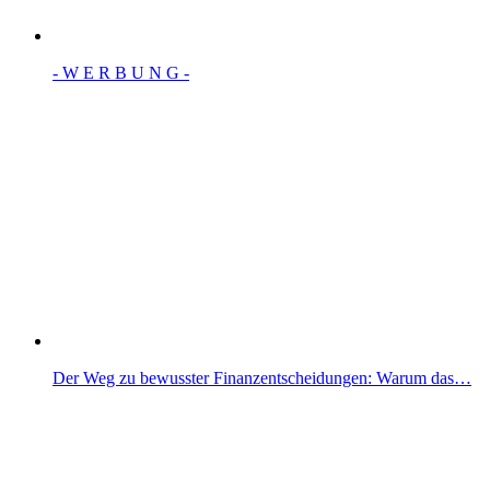
- W Ε R Β U Ν G -
Der Weg zu bewusster Finanzentscheidungen: Warum das…