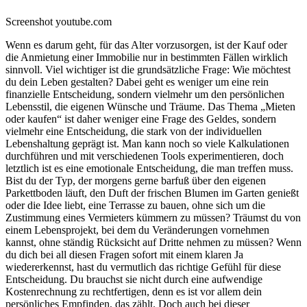
Screenshot youtube.com
Wenn es darum geht, für das Alter vorzusorgen, ist der Kauf oder
die Anmietung einer Immobilie nur in bestimmten Fällen wirklich
sinnvoll. Viel wichtiger ist die grundsätzliche Frage: Wie möchtest
du dein Leben gestalten? Dabei geht es weniger um eine rein
finanzielle Entscheidung, sondern vielmehr um den persönlichen
Lebensstil, die eigenen Wünsche und Träume. Das Thema „Mieten
oder kaufen“ ist daher weniger eine Frage des Geldes, sondern
vielmehr eine Entscheidung, die stark von der individuellen
Lebenshaltung geprägt ist. Man kann noch so viele Kalkulationen
durchführen und mit verschiedenen Tools experimentieren, doch
letztlich ist es eine emotionale Entscheidung, die man treffen muss.
Bist du der Typ, der morgens gerne barfuß über den eigenen
Parkettboden läuft, den Duft der frischen Blumen im Garten genießt
oder die Idee liebt, eine Terrasse zu bauen, ohne sich um die
Zustimmung eines Vermieters kümmern zu müssen? Träumst du von
einem Lebensprojekt, bei dem du Veränderungen vornehmen
kannst, ohne ständig Rücksicht auf Dritte nehmen zu müssen? Wenn
du dich bei all diesen Fragen sofort mit einem klaren Ja
wiedererkennst, hast du vermutlich das richtige Gefühl für diese
Entscheidung. Du brauchst sie nicht durch eine aufwendige
Kostenrechnung zu rechtfertigen, denn es ist vor allem dein
persönliches Empfinden, das zählt. Doch auch bei dieser