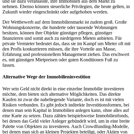
und sie dazu veranlasste, ihre Immobilien aus dem Markt zu
nehmen. Ebenso können steuerliche Privilegien, die heute gelten, in
Zukunft wieder eingeschränkt oder aufgehoben werden.
Der Wettbewerb auf dem Immobilienmarkt ist zudem groß. Große
Wohnungskonzerne, die hunderte oder tausende Wohnungen
besitzen, können ihre Objekte günstiger pflegen, günstiger
finanzieren und somit auch zu niedrigeren Mieten anbieten. Für
private Vermieter bedeutet das, dass sie im Kampf um Mieter oft mit
den Profis konkurrieren müssen, die ihre Vorteile aus Masse,
Erfahrung und professionellem Management ziehen. Das erschwert
es, mit günstigen Mietpreisen oder guten Konditionen Fuß zu
fassen.
Alternative Wege der Immobilieninvestition
Wer sein Geld nicht direkt in eine einzelne Immobilie investieren
möchte, dem bieten sich alternative Möglichkeiten. Das direkte
Kaufen ist zwar die naheliegende Variante, doch es ist mit vielen
Risiken verbunden. Es gibt jedoch indirekte Investitionsformen, bei
denen man sein Kapital in Immobilien anlegen kann, ohne alles auf
eine Karte zu setzen. Dazu zählen beispielsweise Immobilienfonds,
bei denen das Geld vieler Anleger gebündelt wird, um in eine breite
Palette von Objekten zu investieren. Auch Crowdfunding-Modelle,
bei denen man sich an kleinen Projekten beteiligt, oder Aktien von