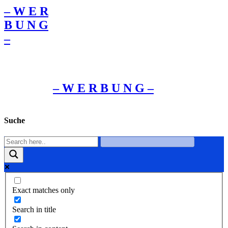
– W Ε R
Β U Ν G
–
– W Ε R Β U Ν G –
Suche
Exact matches only
Search in title