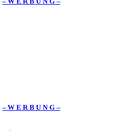
– W Ε R Β U Ν G –
– W Ε R Β U Ν G –