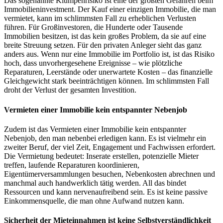
Das sogenannte Klumpenrisiko ist eine der größten Gefahren beim
Immobilieninvestment. Der Kauf einer einzigen Immobilie, die man
vermietet, kann im schlimmsten Fall zu erheblichen Verlusten
führen. Für Großinvestoren, die Hunderte oder Tausende
Immobilien besitzen, ist das kein großes Problem, da sie auf eine
breite Streuung setzen. Für den privaten Anleger sieht das ganz
anders aus. Wenn nur eine Immobilie im Portfolio ist, ist das Risiko
hoch, dass unvorhergesehene Ereignisse – wie plötzliche
Reparaturen, Leerstände oder unerwartete Kosten – das finanzielle
Gleichgewicht stark beeinträchtigen können. Im schlimmsten Fall
droht der Verlust der gesamten Investition.
Vermieten einer Immobilie kein entspannter Nebenjob
Zudem ist das Vermieten einer Immobilie kein entspannter
Nebenjob, den man nebenbei erledigen kann. Es ist vielmehr ein
zweiter Beruf, der viel Zeit, Engagement und Fachwissen erfordert.
Die Vermietung bedeutet: Inserate erstellen, potenzielle Mieter
treffen, laufende Reparaturen koordinieren,
Eigentümerversammlungen besuchen, Nebenkosten abrechnen und
manchmal auch handwerklich tätig werden. All das bindet
Ressourcen und kann nervenaufreibend sein. Es ist keine passive
Einkommensquelle, die man ohne Aufwand nutzen kann.
Sicherheit der Mieteinnahmen ist keine Selbstverständlichkeit