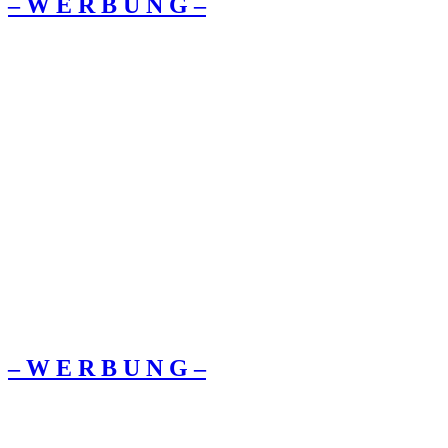
– W Ε R Β U Ν G –
– W Ε R Β U Ν G –