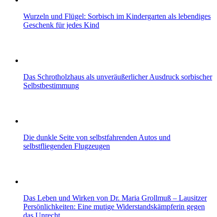
Wurzeln und Flügel: Sorbisch im Kindergarten als lebendiges
Geschenk für jedes Kind
Das Schrotholzhaus als unveräußerlicher Ausdruck sorbischer
Selbstbestimmung
Die dunkle Seite von selbstfahrenden Autos und
selbstfliegenden Flugzeugen
Das Leben und Wirken von Dr. Maria Grollmuß – Lausitzer
Persönlichkeiten: Eine mutige Widerstandskämpferin gegen
das Unrecht