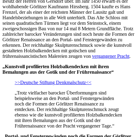
Besitz der Herren von Gersdorf über. Im Jahr 1450 erwarb es der
wohlhabende Görlitzer Kaufmann Hirssberg. 1504 kaufte es Hans
Frenzel, der als einer der reichsten Männer der Lausitz galt und
Handelsbeziehungen in alle Welt unterhielt. Das Alte Schloss mit
seinen quadratischen Türmen liegt vor dem Steinstock, einem
zweigeschossigen Bau von nur 14 mal 8 Metern Grundfläche. Trotz
zahlreicher barocker Veränderungen sind noch heute die Formen der
Görlitzer Renaissance an den Portal- und Fenstergewänden zu
erkennen. Der reichhaltige Skulpturenschmuck sowie die kunstvoll
gestalteten Holzbalkendecken mit gotischen und
frührenaissancistischen Malereien zeugen von
vergangener Pracht
.
„Kunstvoll profilierten Holzbalkendecken mit ihren
Bemalungen aus der Gotik und der Frührenaissance“
>>Deutsche Stiftung Denkmalschutz<<
„Trotz vielfacher barocker Überformungen sind
beispielsweise an den Portal- und Fenstergewänden
noch die Formen der Görlitzer Renaissance zu
entdecken. Der reichhaltige Skulpturenschmuck zeugt
ebenso wie die kunstvoll profilierten Holzbalkendecken
mit ihren Bemalungen aus der Gotik und der
Frührenaissance von der Pracht vergangener Tage.“
„Portal- und Fenstergewänden noch die Formen der Görlitzer