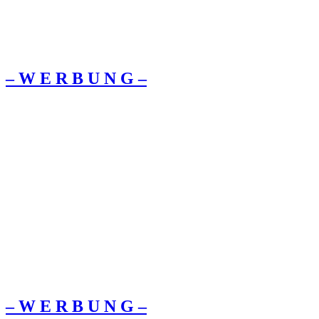
– W Ε R Β U Ν G –
– W Ε R Β U Ν G –