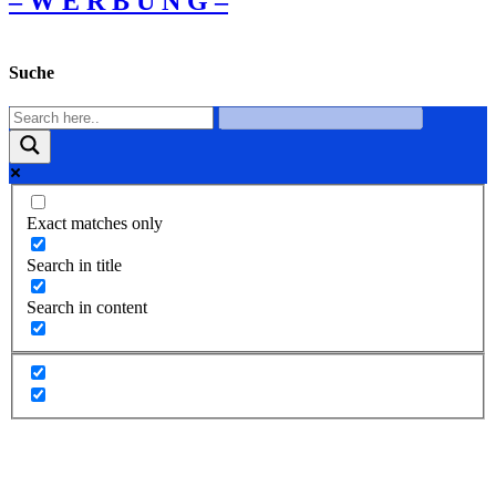
– W Ε R Β U Ν G –
Suche
Exact matches only
Search in title
Search in content