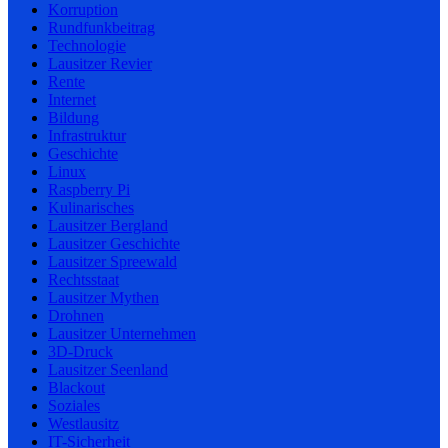
Korruption
Rundfunkbeitrag
Technologie
Lausitzer Revier
Rente
Internet
Bildung
Infrastruktur
Geschichte
Linux
Raspberry Pi
Kulinarisches
Lausitzer Bergland
Lausitzer Geschichte
Lausitzer Spreewald
Rechtsstaat
Lausitzer Mythen
Drohnen
Lausitzer Unternehmen
3D-Druck
Lausitzer Seenland
Blackout
Soziales
Westlausitz
IT-Sicherheit