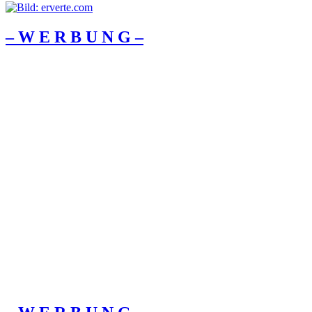
– W Ε R Β U Ν G –