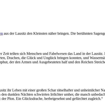
en
aus der Lausitz den Kleinsten näher bringen. Die berühmten Sagenges
er Zeit teilten sich Menschen und Fabelwesen das Land in der Lausitz.
führten, Drachen, die Glück und Unglück bringen konnten, und Wassermän
ut, der den Armen und Ausgebeuteten half und den Reichen Streiche s
ausitz ihr Leben mit einer großen Schar rätselhafter und unheimlicher 
 den dunklen Nächten schwirrten Irrlichter umher, die manch unbedac
: der Plon. Ein Glücksdrache, herbeigesehnt und gefürchtet zugleich.“