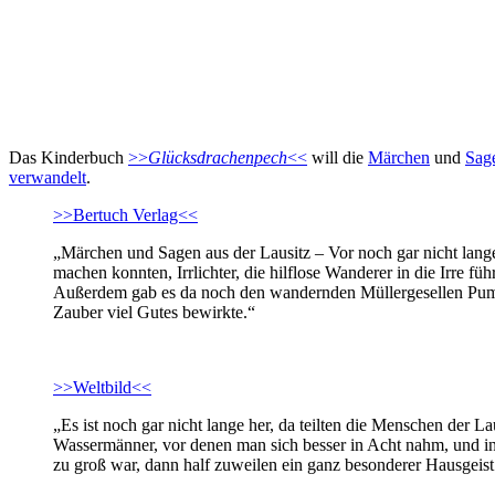
Das Kinderbuch
>>
Glücksdrachenpech
<<
will die
Märchen
und
Sag
verwandelt
.
>>Bertuch Verlag<<
„Märchen und Sagen aus der Lausitz – Vor noch gar nicht lang
machen konnten, Irrlichter, die hilflose Wanderer in die Irre 
Außerdem gab es da noch den wandernden Müllergesellen Pumph
Zauber viel Gutes bewirkte.“
>>Weltbild<<
„Es ist noch gar nicht lange her, da teilten die Menschen der L
Wassermänner, vor denen man sich besser in Acht nahm, und in
zu groß war, dann half zuweilen ein ganz besonderer Hausgeist