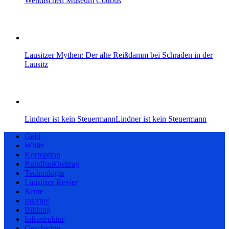
Wendischen Museum Cottbus
Lausitzer Mythen: Der alte Reißdamm bei Schraden in der
Lausitz
Lindner ist kein SteuermannLindner ist kein Steuermann
Geld
Wölfe
Korruption
Rundfunkbeitrag
Technologie
Lausitzer Revier
Rente
Internet
Bildung
Infrastruktur
Geschichte