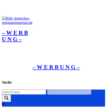
– W Ε R Β
U Ν G –
– W Ε R Β U Ν G –
Suche