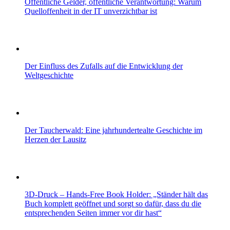
Öffentliche Gelder, öffentliche Verantwortung: Warum
Quelloffenheit in der IT unverzichtbar ist
Der Einfluss des Zufalls auf die Entwicklung der
Weltgeschichte
Der Taucherwald: Eine jahrhundertealte Geschichte im
Herzen der Lausitz
3D-Druck – Hands-Free Book Holder: „Ständer hält das
Buch komplett geöffnet und sorgt so dafür, dass du die
entsprechenden Seiten immer vor dir hast“