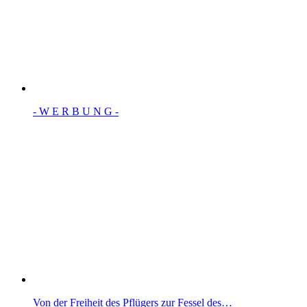
- W Ε R Β U Ν G -
Von der Freiheit des Pflügers zur Fessel des…