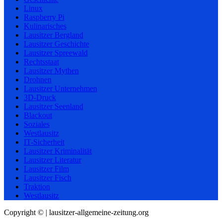
Linux
Raspberry Pi
Kulinarisches
Lausitzer Bergland
Lausitzer Geschichte
Lausitzer Spreewald
Rechtsstaat
Lausitzer Mythen
Drohnen
Lausitzer Unternehmen
3D-Druck
Lausitzer Seenland
Blackout
Soziales
Westlausitz
IT-Sicherheit
Lausitzer Kriminalität
Lausitzer Literatur
Lausitzer Film
Lausitzer Fisch
Traktion
Westlausitz
Copyright © | lausitzer-allgemeine-zeitung.org