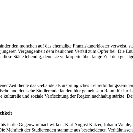
nder den monchen auf das ehemalige Franziskanerkloster verweist, st
er jüngeren Vergangenheit dem baulichen Verfall zum Opfer fiel. Die En
iese Stätte lebendig, denn sie verkörperte über lange Zeit den geisti
ner Zeit diente das Gebäude als ursprüngliches Lehrerbildungsseminar 
ische und deutsche Studierende fanden hier gemeinsam Raum für ihr Le
 kulturelle und soziale Verflechtung der Region nachhaltig stärkte. Der
chkeit
n bis in die Gegenwart nachwirken. Karl August Katzer, Johann Wehle
Die Mehrheit der Studierenden stammte aus bescheidenen Verhältnissen 