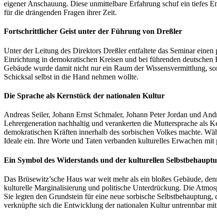
eigener Anschauung. Diese unmittelbare Erfahrung schuf ein tiefes E
für die drängenden Fragen ihrer Zeit.
Fortschrittlicher Geist unter der Führung von Dreßler
Unter der Leitung des Direktors Dreßler entfaltete das Seminar einen 
Einrichtung in demokratischen Kreisen und bei führenden deutschen E
Gebäude wurde damit nicht nur ein Raum der Wissensvermittlung, son
Schicksal selbst in die Hand nehmen wollte.
Die Sprache als Kernstück der nationalen Kultur
Andreas Seiler, Johann Ernst Schmaler, Johann Peter Jordan und And
Lehrergeneration nachhaltig und verankerten die Muttersprache als Ke
demokratischen Kräften innerhalb des sorbischen Volkes machte. Währe
Ideale ein. Ihre Worte und Taten verbanden kulturelles Erwachen mit 
Ein Symbol des Widerstands und der kulturellen Selbstbehaupt
Das Brüsewitz’sche Haus war weit mehr als ein bloßes Gebäude, denn
kulturelle Marginalisierung und politische Unterdrückung. Die Atmosp
Sie legten den Grundstein für eine neue sorbische Selbstbehauptung, d
verknüpfte sich die Entwicklung der nationalen Kultur untrennbar mit