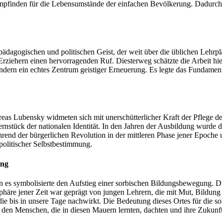
mpfinden für die Lebensumstände der einfachen Bevölkerung. Dadurch e
pädagogischen und politischen Geist, der weit über die üblichen Lehrplä
rziehern einen hervorragenden Ruf. Diesterweg schätzte die Arbeit hie
dern ein echtes Zentrum geistiger Erneuerung. Es legte das Fundament
reas Lubensky widmeten sich mit unerschütterlicher Kraft der Pflege d
rnstück der nationalen Identität. In den Jahren der Ausbildung wurde d
nd der bürgerlichen Revolution in der mittleren Phase jener Epoche un
politischer Selbstbestimmung.
ung
 es symbolisierte den Aufstieg einer sorbischen Bildungsbewegung. D
häre jener Zeit war geprägt von jungen Lehrern, die mit Mut, Bildung 
ie bis in unsere Tage nachwirkt. Die Bedeutung dieses Ortes für die so
 den Menschen, die in diesen Mauern lernten, dachten und ihre Zukunft 