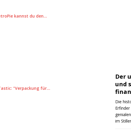
etroPie kannst du den…
Der u
und 
nTastic: "Verpackung für…
finan
Die his
Erfinder
genialen
im Still