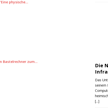
 "Eine physische…
om Bastelrechner zum…
Die N
Infr
Das Unt
seinem 
Compute
heimisc
[...]