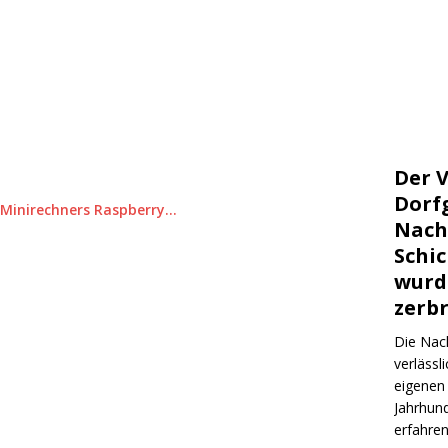
Der V
Dorf
 Minirechners Raspberry…
Nach
Schi
wurd
zerb
Die Nach
verlässl
eigenen 
Jahrhund
erfahre