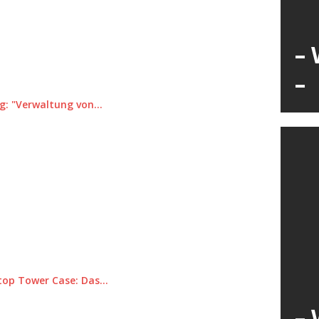
– 
–
g: "Verwaltung von…
ktop Tower Case: Das…
– 