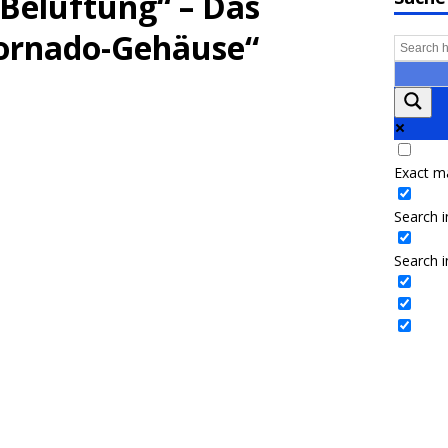
Belüftung“ – Das
Tornado-Gehäuse“
Exact m
Search in
Search i