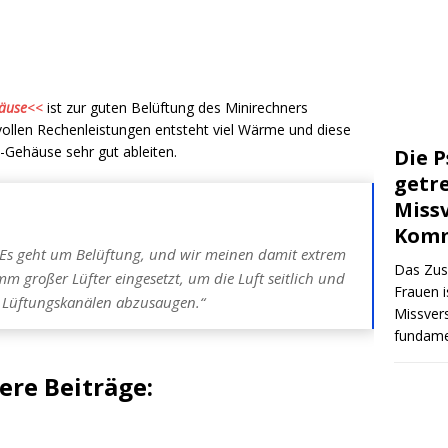
äuse
<<
ist zur guten Belüftung des Minirechners
ollen Rechenleistungen entsteht viel Wärme und diese
Gehäuse sehr gut ableiten.
Die P
getr
Miss
Komm
s geht um Belüftung, und wir meinen damit extrem
Das Zu
mm großer Lüfter eingesetzt, um die Luft seitlich und
Frauen i
n Lüftungskanälen abzusaugen.“
Missvers
fundame
re Beiträge: