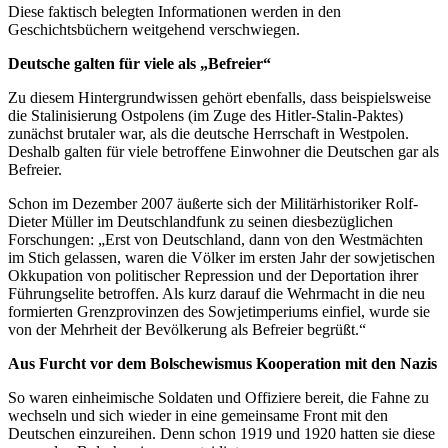
Diese faktisch belegten Informationen werden in den
Geschichtsbüchern weitgehend verschwiegen.
Deutsche galten für viele als „Befreier“
Zu diesem Hintergrundwissen gehört ebenfalls, dass beispielsweise
die Stalinisierung Ostpolens (im Zuge des Hitler-Stalin-Paktes)
zunächst brutaler war, als die deutsche Herrschaft in Westpolen.
Deshalb galten für viele betroffene Einwohner die Deutschen gar als
Befreier.
Schon im Dezember 2007 äußerte sich der Militärhistoriker Rolf-
Dieter Müller im Deutschlandfunk zu seinen diesbezüglichen
Forschungen: „Erst von Deutschland, dann von den Westmächten
im Stich gelassen, waren die Völker im ersten Jahr der sowjetischen
Okkupation von politischer Repression und der Deportation ihrer
Führungselite betroffen. Als kurz darauf die Wehrmacht in die neu
formierten Grenzprovinzen des Sowjetimperiums einfiel, wurde sie
von der Mehrheit der Bevölkerung als Befreier begrüßt.“
Aus Furcht vor dem Bolschewismus Kooperation mit den Nazis
So waren einheimische Soldaten und Offiziere bereit, die Fahne zu
wechseln und sich wieder in eine gemeinsame Front mit den
Deutschen einzureihen. Denn schon 1919 und 1920 hatten sie diese