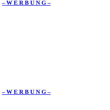
– W Ε R Β U Ν G –
– W Ε R Β U Ν G –