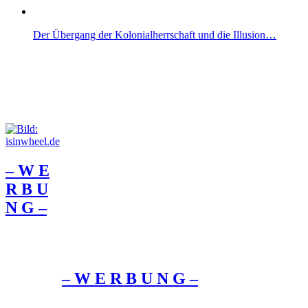
Der Übergang der Kolonialherrschaft und die Illusion…
– W Ε
R Β U
Ν G –
– W Ε R Β U Ν G –