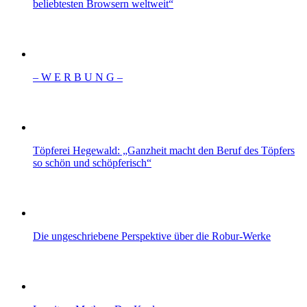
beliebtesten Browsern weltweit“
– W Ε R Β U Ν G –
Töpferei Hegewald: „Ganzheit macht den Beruf des Töpfers
so schön und schöpferisch“
Die ungeschriebene Perspektive über die Robur-Werke