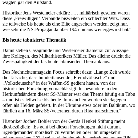
wagten gar den Aufstand.
Historiker Jens Westemeier erklärt: „… militärisch gesehen waren
diese ‚Freiwilligen‘-Verbände bisweilen ein schlechter Witz. Dass
sie teilweise bis heute als eine Elite angesehen werden, zeigt nur,
wie sehr die NS-Propaganda über 1945 hinaus weitergewirkt hat.“
Bis heute tabuisierte Thematik
Damit stehen Casagrande und Westemeier diametral zur Aussage
ihre Kollegen, des Militärhistorikers Müller. Das alleine drückt die
Zwiespältigkeit der bis heute tabuisierten Thematik aus.
Das Nachrichtenmagazin Focus schreibt dazu: „Lange Zeit wurde
die Tatsache, dass hunderttausende „Fremdvölkische“ und
„Volksdeutsche“ in der Waffen-SS gedient hatten, von der
historischen Forschung vernachlässigt. Insbesondere in den
Herkunftsländern dieser SS-Männer war das Thema häufig ein Tabu
– und ist es teilweise bis heute. In manchen werden sie dagegen
offen als Helden gefeiert. In der Ukraine etwa oder im Baltikum, wo
jährlich am 16. März SS-Veteranen durch Riga marschieren.“
Historiker Jochen Böhler von der Gerda-Henkel-Stiftung meint
diesbezüglich: „Es geht bei diesen Forschungen nicht darum,
irgendjemanden moralisch zu verurteilen oder ihn umgekehrt
reinzuwaschen.“ Ziel sei es vielmehr, ein historisch genaueres Bild