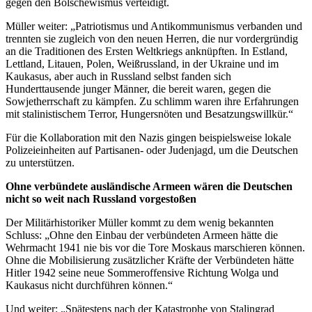
gegen den Bolschewismus verteidigt.
Müller weiter: „Patriotismus und Antikommunismus verbanden und
trennten sie zugleich von den neuen Herren, die nur vordergründig
an die Traditionen des Ersten Weltkriegs anknüpften. In Estland,
Lettland, Litauen, Polen, Weißrussland, in der Ukraine und im
Kaukasus, aber auch in Russland selbst fanden sich
Hunderttausende junger Männer, die bereit waren, gegen die
Sowjetherrschaft zu kämpfen. Zu schlimm waren ihre Erfahrungen
mit stalinistischem Terror, Hungersnöten und Besatzungswillkür.“
Für die Kollaboration mit den Nazis gingen beispielsweise lokale
Polizeieinheiten auf Partisanen- oder Judenjagd, um die Deutschen
zu unterstützen.
Ohne verbündete ausländische Armeen wären die Deutschen
nicht so weit nach Russland vorgestoßen
Der Militärhistoriker Müller kommt zu dem wenig bekannten
Schluss: „Ohne den Einbau der verbündeten Armeen hätte die
Wehrmacht 1941 nie bis vor die Tore Moskaus marschieren können.
Ohne die Mobilisierung zusätzlicher Kräfte der Verbündeten hätte
Hitler 1942 seine neue Sommeroffensive Richtung Wolga und
Kaukasus nicht durchführen können.“
Und weiter: „Spätestens nach der Katastrophe von Stalingrad