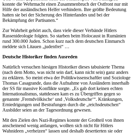
konnte die Wehrmacht einen Zusammenbruch der Ostfront nur mit
Hilfe der ausländischen Helfer verhindern. Ihre größte Bedeutung
hatten sie bei der Sicherung des Hinterlandes und bei der
Bekämpfung der Partisanen.“
Zur Wahrheit gehört auch, dass viele dieser Verbände Hitlers
Rassenideologie folgten. So starben beim Holocaust in Rumänien
rund 300.000 Juden. Schon kurz nach dem deutschen Einmarsch
meldete sich Litauen „judenfrei“ …
Deutsche Historiker finden Ausreden
Natürlich versuchen hiesigen Historiker dieses tabuisierte Thema
(nach dem Motto, was nicht sein darf, kann nicht sein) ganz anders
zu erklären. So meint etwa der Politikwissenschaftler und Soziologe
Thomas Casagrande, dass die Aufnahme von Ausländern innerhalb
der SS für massive Konflikte sorgte. „Es gab dort keinen echten
Internationalismus, stattdessen kam es zu Übergriffen gegen so
genannte ‚Fremdvölkische‘ und ‚Volksdeutsche‘“. Kränkungen,
Erniedrigungen und Bestrafungen durch die „reichsdeutschen“
Ausbilder seien an der Tagesordnung gewesen.
Mit den Zielen des Nazi-Regimes konnte der Großteil von ihnen
anscheinend wenig anfangen, wollten sich nicht für Hitlers
Wahnideen „verheizen“ lassen und deshalb desertierten sie oder